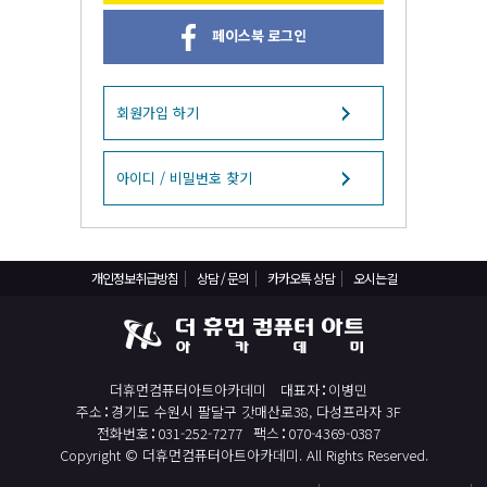
React, Veu 프레임워크 기반 프론트엔드 개발 양성 지원
페이스북 로그인
반응형/웹퍼블리셔/프론트엔드 웹개발자(웹디자인)
반응형/웹퍼블리셔/프론트엔드 웹개발자(웹디자인기능사 과정평가형)
자바(Java)기반 JSP/스프링 웹개발자(정보처리산업기사)(과정평가형)
회원가입 하기
디지털컨버전스 자바(JAVA)개발자(전자정부 프레임워크/SPRING)
전산세무회계 자격취득과정[전산회계1급/전산세무2급/FAT1급/TAT2급]
아이디 / 비밀번호 찾기
컴퓨터활용능력2급(필기+실기) 및 ITQ자격증 취득(한글,엑셀,파워포인트)
전기기능사(필기+실기) 자격증 취득과정
개인정보취급방침
상담 / 문의
카카오톡 상담
오시는길
직업상담사 2급 (필기+실기) 자격증 취득과정
재직자/일반
포토샵 자격증 취득과정(GTQ1급)
더휴먼컴퓨터아트아카데미
대표자
이병민
일러스트 자격증 취득과정(GTQi 1급)
주소
경기도 수원시 팔달구 갓매산로38, 다성프라자 3F
전산회계 1급 / FAT 1급 자격증 취득과정
전화번호
031-252-7277
팩스
070-4369-0387
Copyright © 더휴먼컴퓨터아트아카데미. All Rights Reserved.
전산세무 2급 / TAT 2급 자격증 취득과정