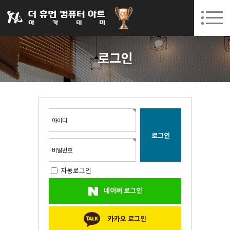
031-252-7277
08. 10.
08. 12.
수원캠퍼스 개강
(월)
/
(수)
로그인
회원가입
고객센터
로그인
아카데미소개
인사말
시설안내
오시는길
아이디
공지사항
국비지원 무료교육
비밀번호
자동로그인
생성형AI
네이버 로그인
실업자
BIM 건축설계 및 실내건축설계(캐드(CAD),맥스(MAX),레빗(REVIT))실무자 양성과정
카카오 로그인