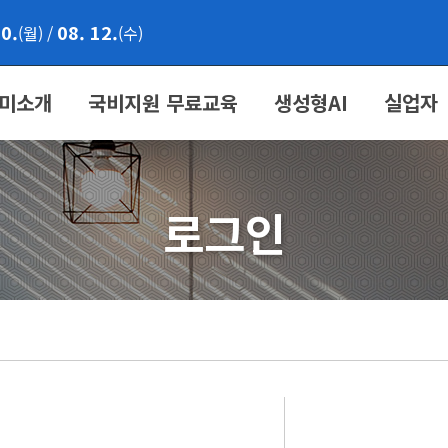
10.
08. 12.
(월)
/
(수)
미소개
국비지원 무료교육
생성형AI
실업자
로그인