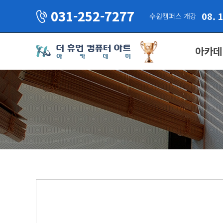
031-252-7277
08. 
수원캠퍼스 개강
아카데