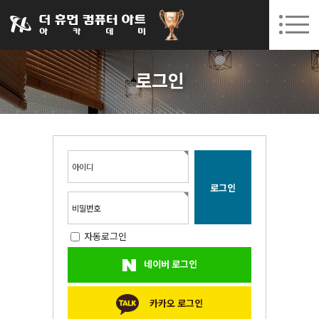
031-252-7277
08. 10.
08. 12.
수원캠퍼스 개강
(월)
/
(수)
로그인
회원가입
고객센터
로그인
아카데미소개
인사말
시설안내
오시는길
아이디
공지사항
국비지원 무료교육
비밀번호
자동로그인
생성형AI
네이버 로그인
실업자
BIM 건축설계 및 실내건축설계(캐드(CAD),맥스(MAX),레빗(REVIT))실무자 양성과정
카카오 로그인