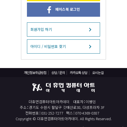
React, Veu 프레임워크 기반 프론트엔드 개발 양성 지원
페이스북 로그인
반응형/웹퍼블리셔/프론트엔드 웹개발자(웹디자인)
반응형/웹퍼블리셔/프론트엔드 웹개발자(웹디자인기능사 과정평가형)
자바(Java)기반 JSP/스프링 웹개발자(정보처리산업기사)(과정평가형)
회원가입 하기
디지털컨버전스 자바(JAVA)개발자(전자정부 프레임워크/SPRING)
전산세무회계 자격취득과정[전산회계1급/전산세무2급/FAT1급/TAT2급]
아이디 / 비밀번호 찾기
컴퓨터활용능력2급(필기+실기) 및 ITQ자격증 취득(한글,엑셀,파워포인트)
전기기능사(필기+실기) 자격증 취득과정
개인정보취급방침
상담 / 문의
카카오톡 상담
오시는길
직업상담사 2급 (필기+실기) 자격증 취득과정
재직자/일반
포토샵 자격증 취득과정(GTQ1급)
더휴먼컴퓨터아트아카데미
대표자
이병민
일러스트 자격증 취득과정(GTQi 1급)
주소
경기도 수원시 팔달구 갓매산로38, 다성프라자 3F
전산회계 1급 / FAT 1급 자격증 취득과정
전화번호
031-252-7277
팩스
070-4369-0387
Copyright © 더휴먼컴퓨터아트아카데미. All Rights Reserved.
전산세무 2급 / TAT 2급 자격증 취득과정