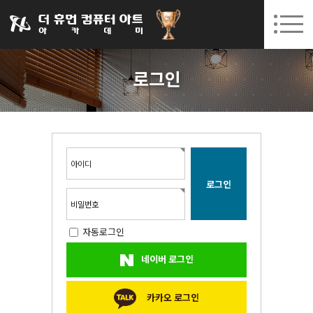
031-252-7277
08. 10.
08. 12.
수원캠퍼스 개강
(월)
/
(수)
로그인
회원가입
고객센터
로그인
아카데미소개
인사말
시설안내
오시는길
아이디
공지사항
국비지원 무료교육
비밀번호
자동로그인
생성형AI
네이버 로그인
실업자
BIM 건축설계 및 실내건축설계(캐드(CAD),맥스(MAX),레빗(REVIT))실무자 양성과정
카카오 로그인