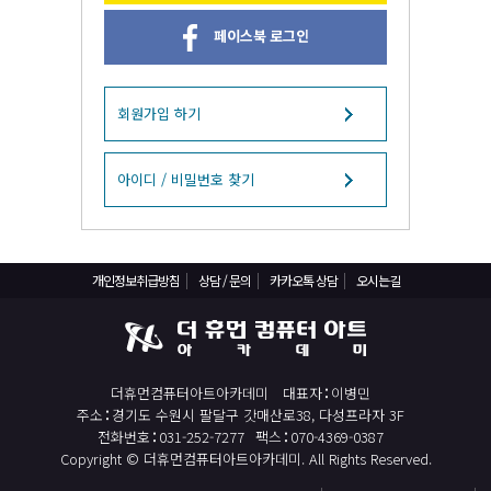
React, Veu 프레임워크 기반 프론트엔드 개발 양성 지원
페이스북 로그인
반응형/웹퍼블리셔/프론트엔드 웹개발자(웹디자인)
반응형/웹퍼블리셔/프론트엔드 웹개발자(웹디자인기능사 과정평가형)
자바(Java)기반 JSP/스프링 웹개발자(정보처리산업기사)(과정평가형)
회원가입 하기
디지털컨버전스 자바(JAVA)개발자(전자정부 프레임워크/SPRING)
전산세무회계 자격취득과정[전산회계1급/전산세무2급/FAT1급/TAT2급]
아이디 / 비밀번호 찾기
컴퓨터활용능력2급(필기+실기) 및 ITQ자격증 취득(한글,엑셀,파워포인트)
전기기능사(필기+실기) 자격증 취득과정
개인정보취급방침
상담 / 문의
카카오톡 상담
오시는길
직업상담사 2급 (필기+실기) 자격증 취득과정
재직자/일반
포토샵 자격증 취득과정(GTQ1급)
더휴먼컴퓨터아트아카데미
대표자
이병민
일러스트 자격증 취득과정(GTQi 1급)
주소
경기도 수원시 팔달구 갓매산로38, 다성프라자 3F
전산회계 1급 / FAT 1급 자격증 취득과정
전화번호
031-252-7277
팩스
070-4369-0387
Copyright © 더휴먼컴퓨터아트아카데미. All Rights Reserved.
전산세무 2급 / TAT 2급 자격증 취득과정