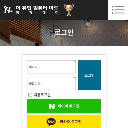
031-252-7277
08. 10.
08. 12.
수원캠퍼스 개강
(월)
/
(수)
로그인
회원가입
고객센터
로그인
아카데미소개
인사말
시설안내
오시는길
아이디
공지사항
국비지원 무료교육
비밀번호
자동로그인
생성형AI
네이버 로그인
실업자
BIM 건축설계 및 실내건축설계(캐드(CAD),맥스(MAX),레빗(REVIT))실무자 양성과정
카카오 로그인