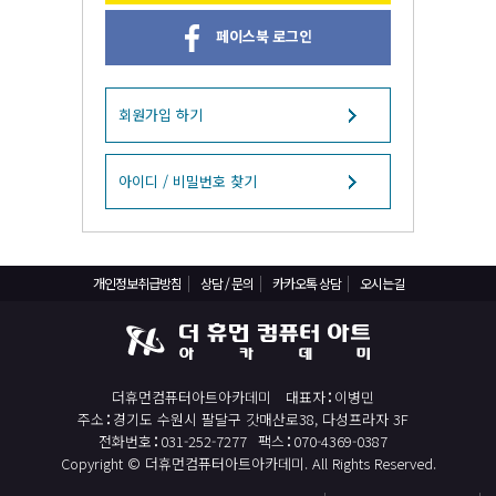
React, Veu 프레임워크 기반 프론트엔드 개발 양성 지원
페이스북 로그인
반응형/웹퍼블리셔/프론트엔드 웹개발자(웹디자인)
반응형/웹퍼블리셔/프론트엔드 웹개발자(웹디자인기능사 과정평가형)
자바(Java)기반 JSP/스프링 웹개발자(정보처리산업기사)(과정평가형)
회원가입 하기
디지털컨버전스 자바(JAVA)개발자(전자정부 프레임워크/SPRING)
전산세무회계 자격취득과정[전산회계1급/전산세무2급/FAT1급/TAT2급]
아이디 / 비밀번호 찾기
컴퓨터활용능력2급(필기+실기) 및 ITQ자격증 취득(한글,엑셀,파워포인트)
전기기능사(필기+실기) 자격증 취득과정
개인정보취급방침
상담 / 문의
카카오톡 상담
오시는길
직업상담사 2급 (필기+실기) 자격증 취득과정
재직자/일반
포토샵 자격증 취득과정(GTQ1급)
더휴먼컴퓨터아트아카데미
대표자
이병민
일러스트 자격증 취득과정(GTQi 1급)
주소
경기도 수원시 팔달구 갓매산로38, 다성프라자 3F
전산회계 1급 / FAT 1급 자격증 취득과정
전화번호
031-252-7277
팩스
070-4369-0387
Copyright © 더휴먼컴퓨터아트아카데미. All Rights Reserved.
전산세무 2급 / TAT 2급 자격증 취득과정