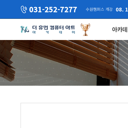
031-252-7277
08. 
수원캠퍼스 개강
아카데