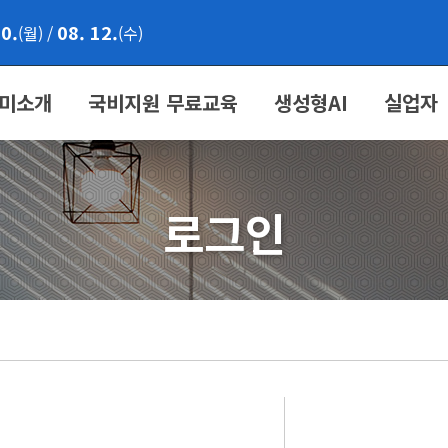
10.
08. 12.
(월)
/
(수)
미소개
국비지원 무료교육
생성형AI
실업자
로그인