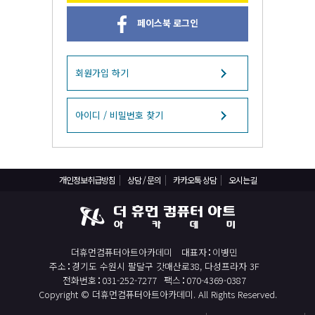
React, Veu 프레임워크 기반 프론트엔드 개발 양성 지원
페이스북 로그인
반응형/웹퍼블리셔/프론트엔드 웹개발자(웹디자인)
반응형/웹퍼블리셔/프론트엔드 웹개발자(웹디자인기능사 과정평가형)
자바(Java)기반 JSP/스프링 웹개발자(정보처리산업기사)(과정평가형)
회원가입 하기
디지털컨버전스 자바(JAVA)개발자(전자정부 프레임워크/SPRING)
전산세무회계 자격취득과정[전산회계1급/전산세무2급/FAT1급/TAT2급]
아이디 / 비밀번호 찾기
컴퓨터활용능력2급(필기+실기) 및 ITQ자격증 취득(한글,엑셀,파워포인트)
전기기능사(필기+실기) 자격증 취득과정
개인정보취급방침
상담 / 문의
카카오톡 상담
오시는길
직업상담사 2급 (필기+실기) 자격증 취득과정
재직자/일반
포토샵 자격증 취득과정(GTQ1급)
더휴먼컴퓨터아트아카데미
대표자
이병민
일러스트 자격증 취득과정(GTQi 1급)
주소
경기도 수원시 팔달구 갓매산로38, 다성프라자 3F
전산회계 1급 / FAT 1급 자격증 취득과정
전화번호
031-252-7277
팩스
070-4369-0387
Copyright © 더휴먼컴퓨터아트아카데미. All Rights Reserved.
전산세무 2급 / TAT 2급 자격증 취득과정