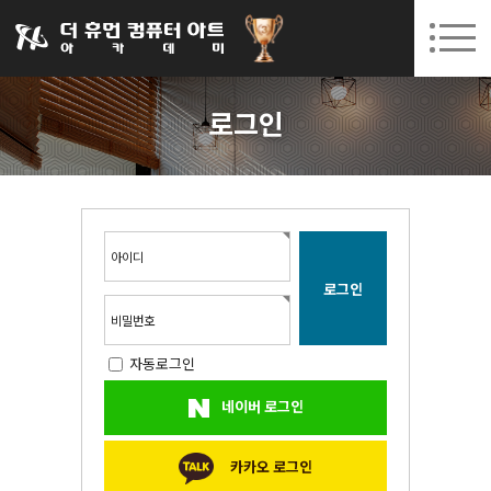
031-252-7277
08. 12.
08. 24.
수원캠퍼스 개강
(수)
/
(월)
로그인
회원가입
고객센터
로그인
아카데미소개
인사말
시설안내
오시는길
아이디
공지사항
국비지원 무료교육
비밀번호
자동로그인
생성형AI
네이버 로그인
실업자
BIM 건축설계 및 실내건축설계(캐드(CAD),맥스(MAX),레빗(REVIT))실무자 양성과정
카카오 로그인