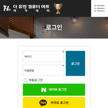
031-252-7277
08. 10.
08. 12.
수원캠퍼스 개강
(월)
/
(수)
로그인
회원가입
고객센터
로그인
아카데미소개
인사말
시설안내
오시는길
아이디
공지사항
국비지원 무료교육
비밀번호
자동로그인
생성형AI
네이버 로그인
실업자
BIM 건축설계 및 실내건축설계(캐드(CAD),맥스(MAX),레빗(REVIT))실무자 양성과정
카카오 로그인