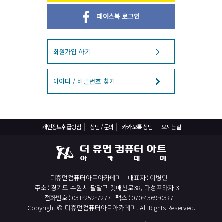
React, Veu 프레임워크 기반 프론트엔드 개발 양성 지원
페이스북 로그인
반응형/웹퍼블리셔/프론트엔드 웹개발자(웹디자인)
반응형/웹퍼블리셔/프론트엔드 웹개발자(웹디자인기능사 과정평가형)
자바(Java)기반 JSP/스프링 웹개발자(정보처리산업기사)(과정평가형)
회원가입 하기
디지털컨버전스 자바(JAVA)개발자(전자정부 프레임워크/SPRING)
전산세무회계 자격취득과정[전산회계1급/전산세무2급/FAT1급/TAT2급]
아이디 / 비밀번호 찾기
컴퓨터활용능력2급(필기+실기) 및 ITQ자격증 취득(한글,엑셀,파워포인트)
전기기능사(필기+실기) 자격증 취득과정
개인정보취급방침
상담 / 문의
카카오톡 상담
오시는길
직업상담사 2급 (필기+실기) 자격증 취득과정
재직자/일반
포토샵 자격증 취득과정(GTQ1급)
더휴먼컴퓨터아트아카데미
대표자
이병민
일러스트 자격증 취득과정(GTQi 1급)
주소
경기도 수원시 팔달구 갓매산로38, 다성프라자 3F
전산회계 1급 / FAT 1급 자격증 취득과정
전화번호
031-252-7277
팩스
070-4369-0387
Copyright © 더휴먼컴퓨터아트아카데미. All Rights Reserved.
전산세무 2급 / TAT 2급 자격증 취득과정