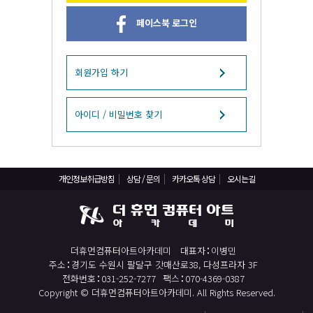
React, Veu 프레임워크 기반 프론트엔드 개발 양성 지원
페이스북 로그인
반응형/웹퍼블리셔/프론트엔드 웹개발자(웹디자인)
반응형/웹퍼블리셔/프론트엔드 웹개발자(웹디자인기능사 과정평가형)
자바(Java)기반 JSP/스프링 웹개발자(정보처리산업기사)(과정평가형)
회원가입 하기
디지털컨버전스 자바(JAVA)개발자(전자정부 프레임워크/SPRING)
전산세무회계 자격취득과정[전산회계1급/전산세무2급/FAT1급/TAT2급]
아이디 / 비밀번호 찾기
컴퓨터활용능력2급(필기+실기) 및 ITQ자격증 취득(한글,엑셀,파워포인트)
전기기능사(필기+실기) 자격증 취득과정
개인정보취급방침
상담 / 문의
카카오톡 상담
오시는길
직업상담사 2급 (필기+실기) 자격증 취득과정
재직자/일반
포토샵 자격증 취득과정(GTQ1급)
더휴먼컴퓨터아트아카데미
대표자
이병민
일러스트 자격증 취득과정(GTQi 1급)
주소
경기도 수원시 팔달구 갓매산로38, 다성프라자 3F
전산회계 1급 / FAT 1급 자격증 취득과정
전화번호
031-252-7277
팩스
070-4369-0387
Copyright © 더휴먼컴퓨터아트아카데미. All Rights Reserved.
전산세무 2급 / TAT 2급 자격증 취득과정