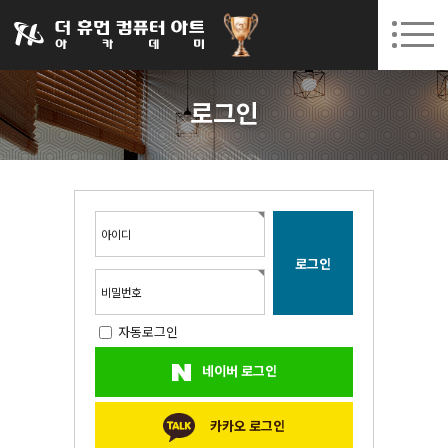
031-252-7277
08. 10.
08. 12.
수원캠퍼스 개강
(월)
/
(수)
로그인
회원가입
고객센터
로그인
아카데미소개
인사말
시설안내
오시는길
아이디
공지사항
국비지원 무료교육
비밀번호
자동로그인
생성형AI
네이버 로그인
실업자
BIM 건축설계 및 실내건축설계(캐드(CAD),맥스(MAX),레빗(REVIT))실무자 양성과정
카카오 로그인