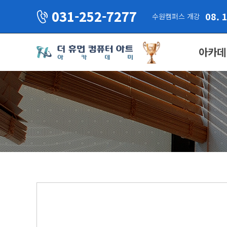
031-252-7277
08. 
수원캠퍼스 개강
아카데