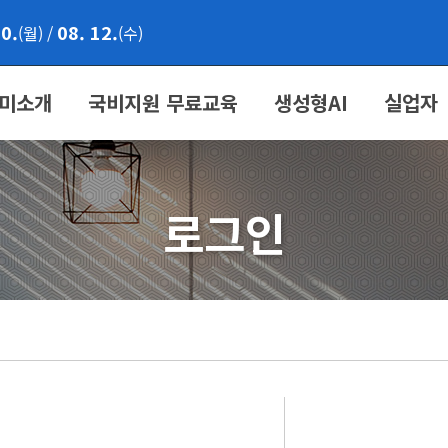
10.
08. 12.
(월)
/
(수)
미소개
국비지원 무료교육
생성형AI
실업자
로그인