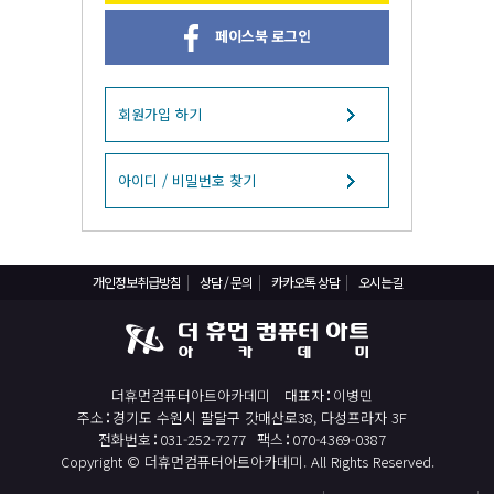
React, Veu 프레임워크 기반 프론트엔드 개발 양성 지원
페이스북 로그인
반응형/웹퍼블리셔/프론트엔드 웹개발자(웹디자인)
반응형/웹퍼블리셔/프론트엔드 웹개발자(웹디자인기능사 과정평가형)
자바(Java)기반 JSP/스프링 웹개발자(정보처리산업기사)(과정평가형)
회원가입 하기
디지털컨버전스 자바(JAVA)개발자(전자정부 프레임워크/SPRING)
전산세무회계 자격취득과정[전산회계1급/전산세무2급/FAT1급/TAT2급]
아이디 / 비밀번호 찾기
컴퓨터활용능력2급(필기+실기) 및 ITQ자격증 취득(한글,엑셀,파워포인트)
전기기능사(필기+실기) 자격증 취득과정
개인정보취급방침
상담 / 문의
카카오톡 상담
오시는길
직업상담사 2급 (필기+실기) 자격증 취득과정
재직자/일반
포토샵 자격증 취득과정(GTQ1급)
더휴먼컴퓨터아트아카데미
대표자
이병민
일러스트 자격증 취득과정(GTQi 1급)
주소
경기도 수원시 팔달구 갓매산로38, 다성프라자 3F
전산회계 1급 / FAT 1급 자격증 취득과정
전화번호
031-252-7277
팩스
070-4369-0387
Copyright © 더휴먼컴퓨터아트아카데미. All Rights Reserved.
전산세무 2급 / TAT 2급 자격증 취득과정