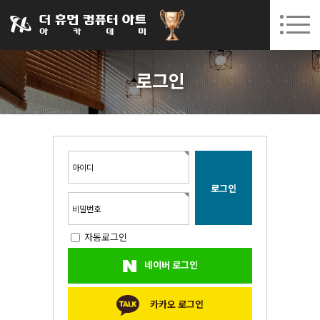
031-252-7277
08. 10.
08. 12.
수원캠퍼스 개강
(월)
/
(수)
로그인
회원가입
고객센터
로그인
아카데미소개
인사말
시설안내
오시는길
아이디
공지사항
국비지원 무료교육
비밀번호
자동로그인
생성형AI
네이버 로그인
실업자
BIM 건축설계 및 실내건축설계(캐드(CAD),맥스(MAX),레빗(REVIT))실무자 양성과정
카카오 로그인