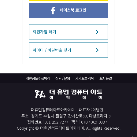
React, Veu 프레임워크 기반 프론트엔드 개발 양성 지원
페이스북 로그인
반응형/웹퍼블리셔/프론트엔드 웹개발자(웹디자인)
반응형/웹퍼블리셔/프론트엔드 웹개발자(웹디자인기능사 과정평가형)
자바(Java)기반 JSP/스프링 웹개발자(정보처리산업기사)(과정평가형)
회원가입 하기
디지털컨버전스 자바(JAVA)개발자(전자정부 프레임워크/SPRING)
전산세무회계 자격취득과정[전산회계1급/전산세무2급/FAT1급/TAT2급]
아이디 / 비밀번호 찾기
컴퓨터활용능력2급(필기+실기) 및 ITQ자격증 취득(한글,엑셀,파워포인트)
전기기능사(필기+실기) 자격증 취득과정
개인정보취급방침
상담 / 문의
카카오톡 상담
오시는길
직업상담사 2급 (필기+실기) 자격증 취득과정
재직자/일반
포토샵 자격증 취득과정(GTQ1급)
더휴먼컴퓨터아트아카데미
대표자
이병민
일러스트 자격증 취득과정(GTQi 1급)
주소
경기도 수원시 팔달구 갓매산로38, 다성프라자 3F
전산회계 1급 / FAT 1급 자격증 취득과정
전화번호
031-252-7277
팩스
070-4369-0387
Copyright © 더휴먼컴퓨터아트아카데미. All Rights Reserved.
전산세무 2급 / TAT 2급 자격증 취득과정