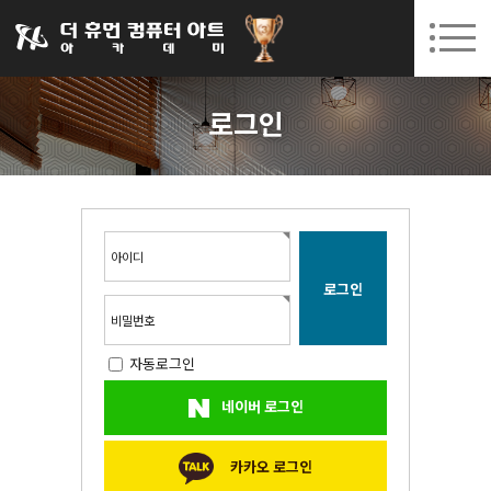
031-252-7277
08. 10.
08. 12.
수원캠퍼스 개강
(월)
/
(수)
로그인
회원가입
고객센터
로그인
아카데미소개
인사말
시설안내
오시는길
아이디
공지사항
국비지원 무료교육
비밀번호
자동로그인
생성형AI
네이버 로그인
실업자
BIM 건축설계 및 실내건축설계(캐드(CAD),맥스(MAX),레빗(REVIT))실무자 양성과정
카카오 로그인