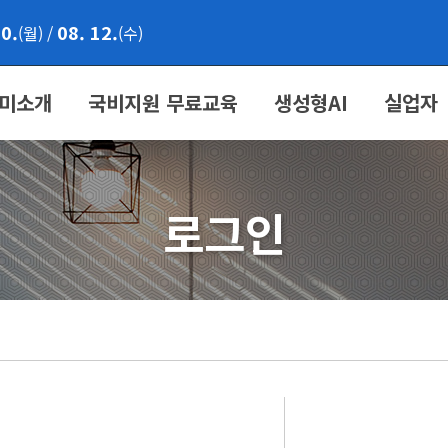
10.
08. 12.
(월)
/
(수)
미소개
국비지원 무료교육
생성형AI
실업자
로그인