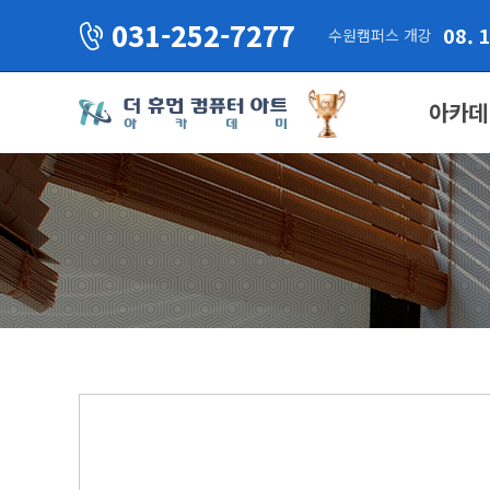
031-252-7277
08. 
수원캠퍼스 개강
아카데