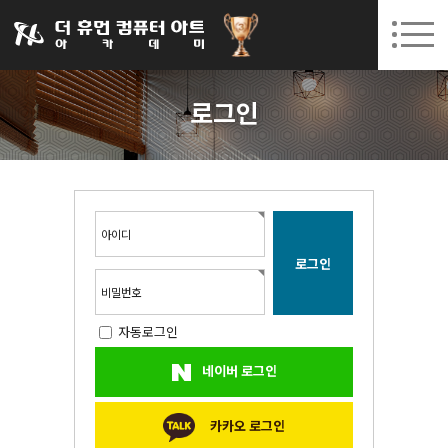
031-252-7277
08. 10.
08. 12.
수원캠퍼스 개강
(월)
/
(수)
로그인
회원가입
고객센터
로그인
아카데미소개
인사말
시설안내
오시는길
아이디
공지사항
국비지원 무료교육
비밀번호
자동로그인
생성형AI
네이버 로그인
실업자
BIM 건축설계 및 실내건축설계(캐드(CAD),맥스(MAX),레빗(REVIT))실무자 양성과정
카카오 로그인