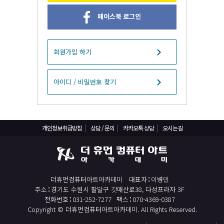
React, Veu 프레임워크 기반 프론트엔드 개발 양성 지원
페이스북 로그인
반응형/웹퍼블리셔/프론트엔드 웹개발자(웹디자인)
반응형/웹퍼블리셔/프론트엔드 웹개발자(웹디자인기능사 과정평가형)
자바(Java)기반 JSP/스프링 웹개발자(정보처리산업기사)(과정평가형)
회원가입 하기
디지털컨버전스 자바(JAVA)개발자(전자정부 프레임워크/SPRING)
전산세무회계 자격취득과정[전산회계1급/전산세무2급/FAT1급/TAT2급]
아이디 / 비밀번호 찾기
컴퓨터활용능력2급(필기+실기) 및 ITQ자격증 취득(한글,엑셀,파워포인트)
전기기능사(필기+실기) 자격증 취득과정
개인정보취급방침
상담 / 문의
카카오톡 상담
오시는길
직업상담사 2급 (필기+실기) 자격증 취득과정
재직자/일반
포토샵 자격증 취득과정(GTQ1급)
더휴먼컴퓨터아트아카데미
대표자
이병민
일러스트 자격증 취득과정(GTQi 1급)
주소
경기도 수원시 팔달구 갓매산로38, 다성프라자 3F
전산회계 1급 / FAT 1급 자격증 취득과정
전화번호
031-252-7277
팩스
070-4369-0387
Copyright © 더휴먼컴퓨터아트아카데미. All Rights Reserved.
전산세무 2급 / TAT 2급 자격증 취득과정