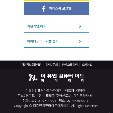
React, Veu 프레임워크 기반 프론트엔드 개발 양성 지원
페이스북 로그인
반응형/웹퍼블리셔/프론트엔드 웹개발자(웹디자인)
반응형/웹퍼블리셔/프론트엔드 웹개발자(웹디자인기능사 과정평가형)
자바(Java)기반 JSP/스프링 웹개발자(정보처리산업기사)(과정평가형)
회원가입 하기
디지털컨버전스 자바(JAVA)개발자(전자정부 프레임워크/SPRING)
전산세무회계 자격취득과정[전산회계1급/전산세무2급/FAT1급/TAT2급]
아이디 / 비밀번호 찾기
컴퓨터활용능력2급(필기+실기) 및 ITQ자격증 취득(한글,엑셀,파워포인트)
전기기능사(필기+실기) 자격증 취득과정
개인정보취급방침
상담 / 문의
카카오톡 상담
오시는길
직업상담사 2급 (필기+실기) 자격증 취득과정
재직자/일반
포토샵 자격증 취득과정(GTQ1급)
더휴먼컴퓨터아트아카데미
대표자
이병민
일러스트 자격증 취득과정(GTQi 1급)
주소
경기도 수원시 팔달구 갓매산로38, 다성프라자 3F
전산회계 1급 / FAT 1급 자격증 취득과정
전화번호
031-252-7277
팩스
070-4369-0387
Copyright © 더휴먼컴퓨터아트아카데미. All Rights Reserved.
전산세무 2급 / TAT 2급 자격증 취득과정