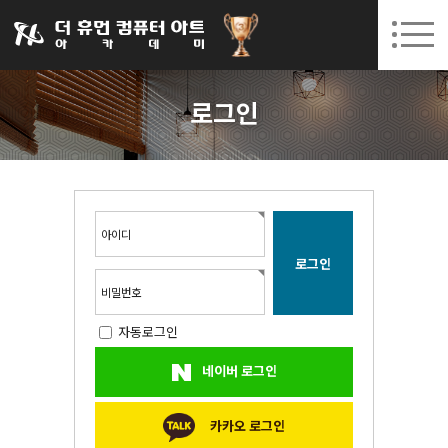
031-252-7277
08. 10.
08. 12.
수원캠퍼스 개강
(월)
/
(수)
로그인
회원가입
고객센터
로그인
아카데미소개
인사말
시설안내
오시는길
아이디
공지사항
국비지원 무료교육
비밀번호
자동로그인
생성형AI
네이버 로그인
실업자
BIM 건축설계 및 실내건축설계(캐드(CAD),맥스(MAX),레빗(REVIT))실무자 양성과정
카카오 로그인