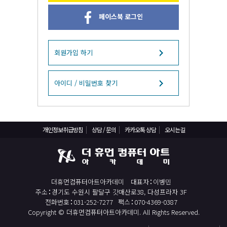
React, Veu 프레임워크 기반 프론트엔드 개발 양성 지원
페이스북 로그인
반응형/웹퍼블리셔/프론트엔드 웹개발자(웹디자인)
반응형/웹퍼블리셔/프론트엔드 웹개발자(웹디자인기능사 과정평가형)
자바(Java)기반 JSP/스프링 웹개발자(정보처리산업기사)(과정평가형)
회원가입 하기
디지털컨버전스 자바(JAVA)개발자(전자정부 프레임워크/SPRING)
전산세무회계 자격취득과정[전산회계1급/전산세무2급/FAT1급/TAT2급]
아이디 / 비밀번호 찾기
컴퓨터활용능력2급(필기+실기) 및 ITQ자격증 취득(한글,엑셀,파워포인트)
전기기능사(필기+실기) 자격증 취득과정
개인정보취급방침
상담 / 문의
카카오톡 상담
오시는길
직업상담사 2급 (필기+실기) 자격증 취득과정
재직자/일반
포토샵 자격증 취득과정(GTQ1급)
더휴먼컴퓨터아트아카데미
대표자
이병민
일러스트 자격증 취득과정(GTQi 1급)
주소
경기도 수원시 팔달구 갓매산로38, 다성프라자 3F
전산회계 1급 / FAT 1급 자격증 취득과정
전화번호
031-252-7277
팩스
070-4369-0387
Copyright © 더휴먼컴퓨터아트아카데미. All Rights Reserved.
전산세무 2급 / TAT 2급 자격증 취득과정