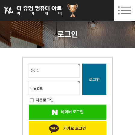
031-252-7277
08. 10.
08. 12.
수원캠퍼스 개강
(월)
/
(수)
로그인
회원가입
고객센터
로그인
아카데미소개
인사말
시설안내
오시는길
아이디
공지사항
국비지원 무료교육
비밀번호
자동로그인
생성형AI
네이버 로그인
실업자
BIM 건축설계 및 실내건축설계(캐드(CAD),맥스(MAX),레빗(REVIT))실무자 양성과정
카카오 로그인