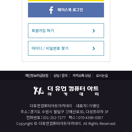
React, Veu 프레임워크 기반 프론트엔드 개발 양성 지원
페이스북 로그인
반응형/웹퍼블리셔/프론트엔드 웹개발자(웹디자인)
반응형/웹퍼블리셔/프론트엔드 웹개발자(웹디자인기능사 과정평가형)
자바(Java)기반 JSP/스프링 웹개발자(정보처리산업기사)(과정평가형)
회원가입 하기
디지털컨버전스 자바(JAVA)개발자(전자정부 프레임워크/SPRING)
전산세무회계 자격취득과정[전산회계1급/전산세무2급/FAT1급/TAT2급]
아이디 / 비밀번호 찾기
컴퓨터활용능력2급(필기+실기) 및 ITQ자격증 취득(한글,엑셀,파워포인트)
전기기능사(필기+실기) 자격증 취득과정
개인정보취급방침
상담 / 문의
카카오톡 상담
오시는길
직업상담사 2급 (필기+실기) 자격증 취득과정
재직자/일반
포토샵 자격증 취득과정(GTQ1급)
더휴먼컴퓨터아트아카데미
대표자
이병민
일러스트 자격증 취득과정(GTQi 1급)
주소
경기도 수원시 팔달구 갓매산로38, 다성프라자 3F
전산회계 1급 / FAT 1급 자격증 취득과정
전화번호
031-252-7277
팩스
070-4369-0387
Copyright © 더휴먼컴퓨터아트아카데미. All Rights Reserved.
전산세무 2급 / TAT 2급 자격증 취득과정