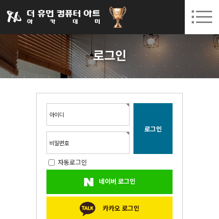
031-252-7277
08. 10.
08. 12.
수원캠퍼스 개강
(월)
/
(수)
로그인
회원가입
고객센터
로그인
아카데미소개
인사말
시설안내
오시는길
아이디
공지사항
국비지원 무료교육
비밀번호
자동로그인
생성형AI
네이버 로그인
실업자
BIM 건축설계 및 실내건축설계(캐드(CAD),맥스(MAX),레빗(REVIT))실무자 양성과정
카카오 로그인