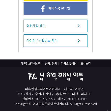
React, Veu 프레임워크 기반 프론트엔드 개발 양성 지원
페이스북 로그인
반응형/웹퍼블리셔/프론트엔드 웹개발자(웹디자인)
반응형/웹퍼블리셔/프론트엔드 웹개발자(웹디자인기능사 과정평가형)
자바(Java)기반 JSP/스프링 웹개발자(정보처리산업기사)(과정평가형)
회원가입 하기
디지털컨버전스 자바(JAVA)개발자(전자정부 프레임워크/SPRING)
전산세무회계 자격취득과정[전산회계1급/전산세무2급/FAT1급/TAT2급]
아이디 / 비밀번호 찾기
컴퓨터활용능력2급(필기+실기) 및 ITQ자격증 취득(한글,엑셀,파워포인트)
전기기능사(필기+실기) 자격증 취득과정
개인정보취급방침
상담 / 문의
카카오톡 상담
오시는길
직업상담사 2급 (필기+실기) 자격증 취득과정
재직자/일반
포토샵 자격증 취득과정(GTQ1급)
더휴먼컴퓨터아트아카데미
대표자
이병민
일러스트 자격증 취득과정(GTQi 1급)
주소
경기도 수원시 팔달구 갓매산로38, 다성프라자 3F
전산회계 1급 / FAT 1급 자격증 취득과정
전화번호
031-252-7277
팩스
070-4369-0387
Copyright © 더휴먼컴퓨터아트아카데미. All Rights Reserved.
전산세무 2급 / TAT 2급 자격증 취득과정