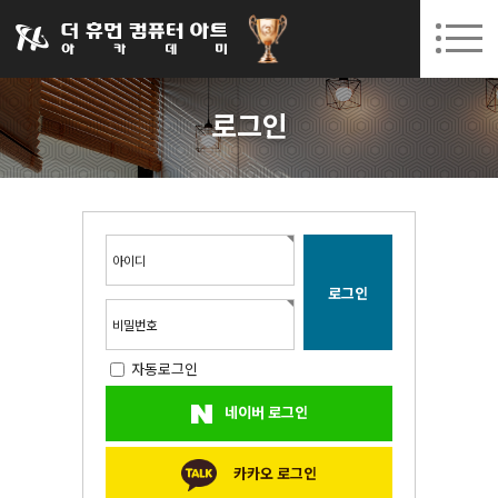
031-252-7277
08. 10.
08. 12.
수원캠퍼스 개강
(월)
/
(수)
로그인
회원가입
고객센터
로그인
아카데미소개
인사말
시설안내
오시는길
아이디
공지사항
국비지원 무료교육
비밀번호
자동로그인
생성형AI
네이버 로그인
실업자
BIM 건축설계 및 실내건축설계(캐드(CAD),맥스(MAX),레빗(REVIT))실무자 양성과정
카카오 로그인