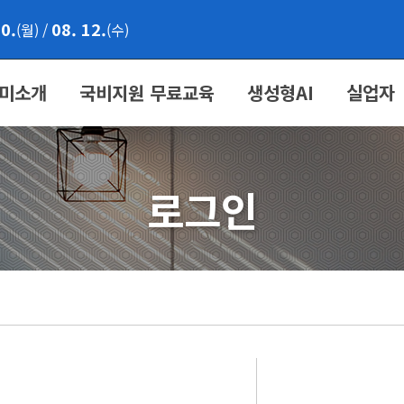
10.
08. 12.
(월)
/
(수)
미소개
국비지원 무료교육
생성형AI
실업자
로그인