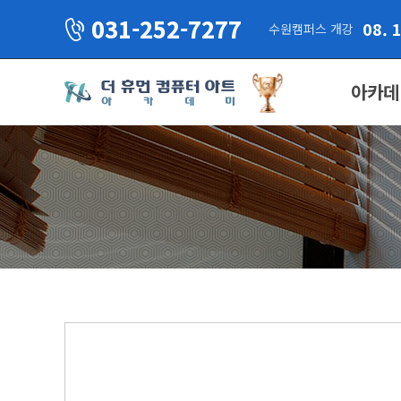
031-252-7277
08. 
수원캠퍼스 개강
아카데