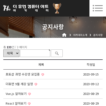
031-252-7277
08. 10.
08. 12.
수원캠퍼스 개강
(월)
/
(수)
로그인
회원가입
고객센터
공지사항
아카데미소개
아카데미소개
공지사항
인사말
시설안내
총
133
건 /
3 페이지
오시는길
공지사항
제목
작성일
국비지원 무료교육
포토샵 과정 수강생 모집중
2023-09-15
생성형AI
더휴먼 9월 개강 일정
2023-09-12
실업자
Vue.js 알아보기
2023-08-29
BIM 건축설계 및 실내건축설계(캐드(CAD),맥스(MAX),레빗(REVIT))실무자 양성과정
React 알아보기
2023-08-29