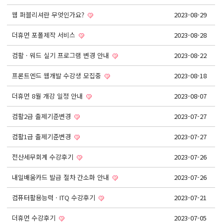
React, Veu 프레임워크 기반 프론트엔드 개발 양성 지원
웹 퍼블리셔란 무엇인가요?
2023-08-29
반응형/웹퍼블리셔/프론트엔드 웹개발자(웹디자인)
반응형/웹퍼블리셔/프론트엔드 웹개발자(웹디자인기능사 과정평가형)
더휴먼 포폴제작 서비스
2023-08-28
자바(Java)기반 JSP/스프링 웹개발자(정보처리산업기사)(과정평가형)
컴활 · 워드 실기 프로그램 변경 안내
2023-08-22
디지털컨버전스 자바(JAVA)개발자(전자정부 프레임워크/SPRING)
프론트엔드 웹개발 수강생 모집중
2023-08-18
전산세무회계 자격취득과정[전산회계1급/전산세무2급/FAT1급/TAT2급]
더휴먼 8월 개강 일정 안내
2023-08-07
컴퓨터활용능력2급(필기+실기) 및 ITQ자격증 취득(한글,엑셀,파워포인트)
전기기능사(필기+실기) 자격증 취득과정
컴활2급 출제기준변경
2023-07-27
직업상담사 2급 (필기+실기) 자격증 취득과정
컴활1급 출제기준변경
2023-07-27
재직자/일반
전산세무회계 수강후기
2023-07-26
포토샵 자격증 취득과정(GTQ1급)
내일배움카드 발급 절차 간소화 안내
2023-07-26
일러스트 자격증 취득과정(GTQi 1급)
전산회계 1급 / FAT 1급 자격증 취득과정
컴퓨터활용능력 · ITQ 수강후기
2023-07-21
전산세무 2급 / TAT 2급 자격증 취득과정
더휴먼 수강후기
2023-07-05