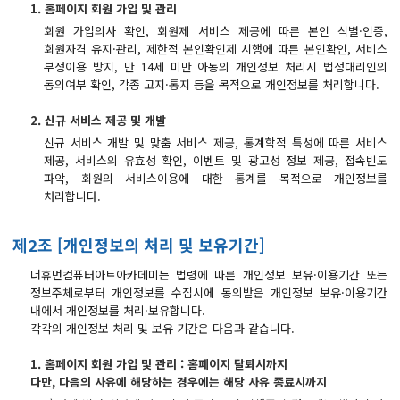
React, Veu 프레임워크 기반 프론트엔드 개발 양성 지원
1. 홈페이지 회원 가입 및 관리
반응형/웹퍼블리셔/프론트엔드 웹개발자(웹디자인)
회원 가입의사 확인, 회원제 서비스 제공에 따른 본인 식별·인증,
회원자격 유지·관리, 제한적 본인확인제 시행에 따른 본인확인, 서비스
반응형/웹퍼블리셔/프론트엔드 웹개발자(웹디자인기능사 과정평가형)
부정이용 방지, 만 14세 미만 아동의 개인정보 처리시 법정대리인의
동의여부 확인, 각종 고지·통지 등을 목적으로 개인정보를 처리합니다.
자바(Java)기반 JSP/스프링 웹개발자(정보처리산업기사)(과정평가형)
디지털컨버전스 자바(JAVA)개발자(전자정부 프레임워크/SPRING)
2. 신규 서비스 제공 및 개발
신규 서비스 개발 및 맞춤 서비스 제공, 통계학적 특성에 따른 서비스
전산세무회계 자격취득과정[전산회계1급/전산세무2급/FAT1급/TAT2급]
제공, 서비스의 유효성 확인, 이벤트 및 광고성 정보 제공, 접속빈도
컴퓨터활용능력2급(필기+실기) 및 ITQ자격증 취득(한글,엑셀,파워포인트)
파악, 회원의 서비스이용에 대한 통계를 목적으로 개인정보를
처리합니다.
전기기능사(필기+실기) 자격증 취득과정
직업상담사 2급 (필기+실기) 자격증 취득과정
제2조 [개인정보의 처리 및 보유기간]
재직자/일반
더휴먼컴퓨터아트아카데미는 법령에 따른 개인정보 보유·이용기간 또는
정보주체로부터 개인정보를 수집시에 동의받은 개인정보 보유·이용기간
포토샵 자격증 취득과정(GTQ1급)
내에서 개인정보를 처리·보유합니다.
일러스트 자격증 취득과정(GTQi 1급)
각각의 개인정보 처리 및 보유 기간은 다음과 같습니다.
전산회계 1급 / FAT 1급 자격증 취득과정
1. 홈페이지 회원 가입 및 관리 : 홈페이지 탈퇴시까지
다만, 다음의 사유에 해당하는 경우에는 해당 사유 종료시까지
전산세무 2급 / TAT 2급 자격증 취득과정