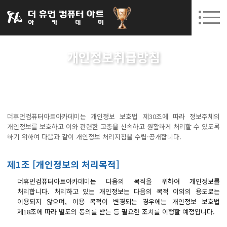
031-252-7277
08. 10.
08. 12.
수원캠퍼스 개강
(월)
/
(수)
로그인
회원가입
고객센터
개인정보취급방침
아카데미소개
인사말
시설안내
오시는길
더휴먼컴퓨터아트아카데미는 개인정보 보호법 제30조에 따라 정보주체의
개인정보를 보호하고 이와 관련한 고충을 신속하고 원활하게 처리할 수 있도록
공지사항
하기 위하여 다음과 같이 개인정보 처리지침을 수립·공개합니다.
국비지원 무료교육
제1조 [개인정보의 처리목적]
생성형AI
더휴먼컴퓨터아트아카데미는 다음의 목적을 위하여 개인정보를
처리합니다. 처리하고 있는 개인정보는 다음의 목적 이외의 용도로는
실업자
이용되지 않으며, 이용 목적이 변경되는 경우에는 개인정보 보호법
제18조에 따라 별도의 동의를 받는 등 필요한 조치를 이행할 예정입니다.
BIM 건축설계 및 실내건축설계(캐드(CAD),맥스(MAX),레빗(REVIT))실무자 양성과정