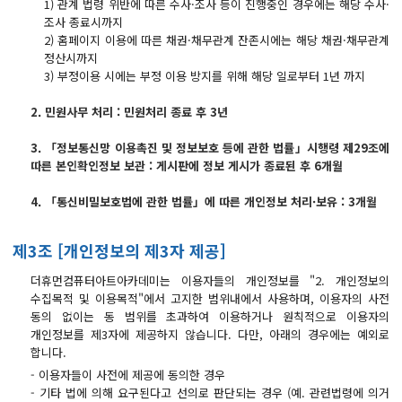
1) 관계 법령 위반에 따른 수사·조사 등이 진행중인 경우에는 해당 수사·
기초회계원리 및 전산회계2급 자격증 취득과정
조사 종료시까지
2) 홈페이지 이용에 따른 채권·채무관계 잔존시에는 해당 채권·채무관계
ERP정보관리사(회계2급) / (인사2급) 자격증 취득과정
정산시까지
전산응용건축제도기능사(실기)
3) 부정이용 시에는 부정 이용 방지를 위해 해당 일로부터 1년 까지
컴퓨터활용능력1급(컴활1급)
2. 민원사무 처리 : 민원처리 종료 후 3년
컴퓨터활용능력2급(엑셀실무)
3. 「정보통신망 이용촉진 및 정보보호 등에 관한 법률」시행령 제29조에
ITQ(한글,엑셀,파워포인트)
따른 본인확인정보 보관 : 게시판에 정보 게시가 종료된 후 6개월
실내·건축디자인 & 인테리어
4. 「통신비밀보호법에 관한 법률」에 따른 개인정보 처리·보유 : 3개월
파이썬 프로그래밍을 활용한 빅데이터 향상과정
프로그래밍 자바(JAVA) / 파이썬(Python)
제3조 [개인정보의 제3자 제공]
유튜브(Youtube)크리에이터(영상편집,프리미어)
더휴먼컴퓨터아트아카데미는 이용자들의 개인정보를 "2. 개인정보의
수집목적 및 이용목적"에서 고지한 범위내에서 사용하며, 이용자의 사전
유튜브(YouTube)크리에이터(영상편집,애프터이펙트)
동의 없이는 동 범위를 초과하여 이용하거나 원칙적으로 이용자의
취업센터
개인정보를 제3자에 제공하지 않습니다. 다만, 아래의 경우에는 예외로
합니다.
취업 PROCESS
- 이용자들이 사전에 제공에 동의한 경우
- 기타 법에 의해 요구된다고 선의로 판단되는 경우 (예. 관련법령에 의거
채용문의