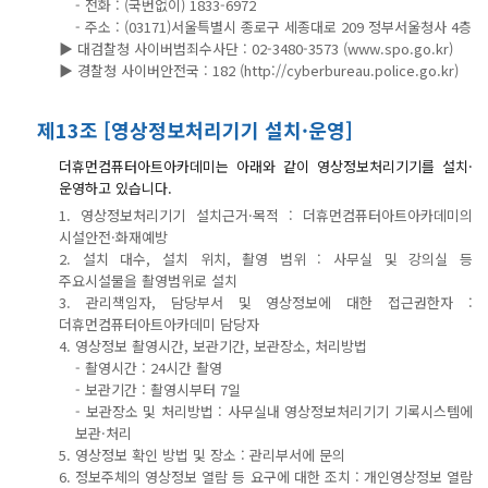
- 전화 : (국번없이) 1833-6972
- 주소 : (03171)서울특별시 종로구 세종대로 209 정부서울청사 4층
▶ 대검찰청 사이버범죄수사단 : 02-3480-3573 (www.spo.go.kr)
▶ 경찰청 사이버안전국 : 182 (http://cyberbureau.police.go.kr)
제13조 [영상정보처리기기 설치·운영]
더휴먼컴퓨터아트아카데미는 아래와 같이 영상정보처리기기를 설치·
운영하고 있습니다.
1. 영상정보처리기기 설치근거·목적 : 더휴먼컴퓨터아트아카데미의
시설안전·화재예방
2. 설치 대수, 설치 위치, 촬영 범위 : 사무실 및 강의실 등
주요시설물을 촬영범위로 설치
3. 관리책임자, 담당부서 및 영상정보에 대한 접근권한자 :
더휴먼컴퓨터아트아카데미 담당자
4. 영상정보 촬영시간, 보관기간, 보관장소, 처리방법
- 촬영시간 : 24시간 촬영
- 보관기간 : 촬영시부터 7일
- 보관장소 및 처리방법 : 사무실내 영상정보처리기기 기록시스템에
보관·처리
5. 영상정보 확인 방법 및 장소 : 관리부서에 문의
6. 정보주체의 영상정보 열람 등 요구에 대한 조치 : 개인영상정보 열람