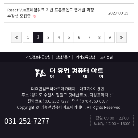
기초회계원리 및 전산회계2급 자격증 취득과정
React·Vue프레임워크 기반 프론트엔드 웹개발 과정
2023-09-15
ERP정보관리사(회계2급) / (인사2급) 자격증 취득과정
수강생 모집중
전산응용건축제도기능사(실기)
컴퓨터활용능력1급(컴활1급)
2
1
3
4
5
6
7
8
9
컴퓨터활용능력2급(엑셀실무)
ITQ(한글,엑셀,파워포인트)
개인정보취급방침
상담 / 문의
카카오톡 상담
오시는길
실내·건축디자인 & 인테리어
파이썬 프로그래밍을 활용한 빅데이터 향상과정
프로그래밍 자바(JAVA) / 파이썬(Python)
더휴먼컴퓨터아트아카데미
대표자
이병민
유튜브(Youtube)크리에이터(영상편집,프리미어)
주소
경기도 수원시 팔달구 갓매산로38, 다성프라자 3F
전화번호
031-252-7277
팩스
070-4369-0387
유튜브(YouTube)크리에이터(영상편집,애프터이펙트)
Copyright © 더휴먼컴퓨터아트아카데미. All Rights Reserved.
취업센터
평일 09:00 ~ 22:00
031-252-7277
TOP
토요일 12:00 ~ 18:00
취업 PROCESS
카카오톡 상담
빠른 상담신청
카드결제
채용문의