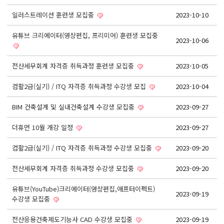
React, Veu 프레임워크 기반 프론트엔드 개발 양성 지원
일러스트레이션 훈련생 모집중
2023-10-10
반응형/웹퍼블리셔/프론트엔드 웹개발자(웹디자인)
반응형/웹퍼블리셔/프론트엔드 웹개발자(웹디자인기능사 과정평가형)
유튜브 크리에이터(영상편집, 프리미어) 훈련생 모집중
2023-10-06
자바(Java)기반 JSP/스프링 웹개발자(정보처리산업기사)(과정평가형)
디지털컨버전스 자바(JAVA)개발자(전자정부 프레임워크/SPRING)
전산세무회계 자격증 취득과정 훈련생 모집중
2023-10-05
전산세무회계 자격취득과정[전산회계1급/전산세무2급/FAT1급/TAT2급]
컴활2급(실기) / ITQ 자격증 취득과정 수강생 모집
2023-10-04
컴퓨터활용능력2급(필기+실기) 및 ITQ자격증 취득(한글,엑셀,파워포인트)
BIM 건축설계 및 실내건축설계 수강생 모집중
2023-09-27
전기기능사(필기+실기) 자격증 취득과정
더휴먼 10월 개강 일정
2023-09-27
직업상담사 2급 (필기+실기) 자격증 취득과정
컴활2급(실기) / ITQ 자격증 취득과정 수강생 모집중
재직자/일반
2023-09-20
포토샵 자격증 취득과정(GTQ1급)
전산세무회계 자격증 취득과정 수강생 모집중
2023-09-20
일러스트 자격증 취득과정(GTQi 1급)
유튜브(YouTube)크리에이터(영상편집,애프터이펙트)
2023-09-19
수강생 모집중
전산회계 1급 / FAT 1급 자격증 취득과정
전산세무 2급 / TAT 2급 자격증 취득과정
전산응용건축제도기능사 CAD 수강생 모집중
2023-09-19