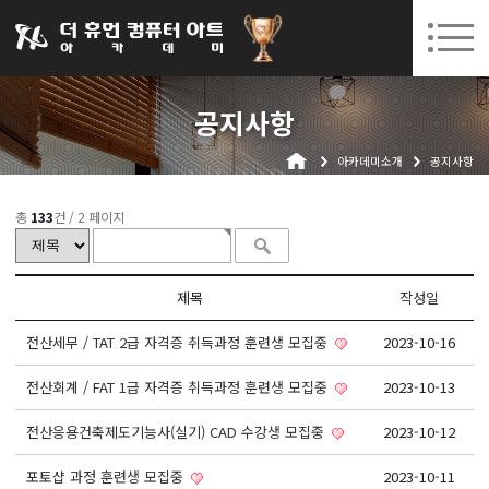
031-252-7277
08. 10.
08. 12.
수원캠퍼스 개강
(월)
/
(수)
로그인
회원가입
고객센터
공지사항
아카데미소개
아카데미소개
공지사항
인사말
시설안내
총
133
건 /
2 페이지
오시는길
공지사항
제목
작성일
국비지원 무료교육
전산세무 / TAT 2급 자격증 취득과정 훈련생 모집중
2023-10-16
생성형AI
전산회계 / FAT 1급 자격증 취득과정 훈련생 모집중
2023-10-13
실업자
전산응용건축제도기능사(실기) CAD 수강생 모집중
2023-10-12
BIM 건축설계 및 실내건축설계(캐드(CAD),맥스(MAX),레빗(REVIT))실무자 양성과정
포토샵 과정 훈련생 모집중
2023-10-11