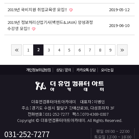
기초회계원리 및 전산회계2급 자격증 취득과정
2019년 국비지원 취업교육생 모집!!
2019-05-12
ERP정보관리사(회계2급) / (인사2급) 자격증 취득과정
2019년 정보처리산업기사(백엔드&JAVA) 양성과정
전산응용건축제도기능사(실기)
2019-06-10
수강생 모집!!
컴퓨터활용능력1급(컴활1급)
컴퓨터활용능력2급(엑셀실무)
2
1
3
4
5
6
7
8
9
ITQ(한글,엑셀,파워포인트)
실내·건축디자인 & 인테리어
개인정보취급방침
상담 / 문의
카카오톡 상담
오시는길
파이썬 프로그래밍을 활용한 빅데이터 향상과정
프로그래밍 자바(JAVA) / 파이썬(Python)
유튜브(Youtube)크리에이터(영상편집,프리미어)
더휴먼컴퓨터아트아카데미
대표자
이병민
유튜브(YouTube)크리에이터(영상편집,애프터이펙트)
주소
경기도 수원시 팔달구 갓매산로38, 다성프라자 3F
전화번호
031-252-7277
팩스
070-4369-0387
취업센터
Copyright © 더휴먼컴퓨터아트아카데미. All Rights Reserved.
취업 PROCESS
평일 09:00 ~ 22:00
031-252-7277
TOP
채용문의
토요일 12:00 ~ 18:00