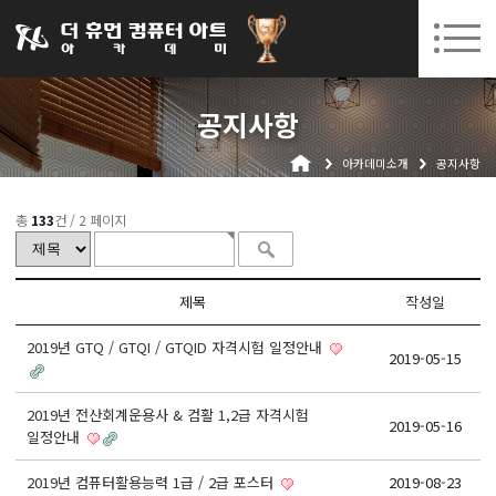
031-252-7277
08. 10.
08. 12.
수원캠퍼스 개강
(월)
/
(수)
로그인
회원가입
고객센터
공지사항
아카데미소개
아카데미소개
공지사항
인사말
시설안내
총
133
건 /
2 페이지
오시는길
공지사항
제목
작성일
국비지원 무료교육
2019년 GTQ / GTQI / GTQID 자격시험 일정안내
2019-05-15
생성형AI
2019년 전산회계운용사 & 컴활 1,2급 자격시험
실업자
2019-05-16
일정안내
BIM 건축설계 및 실내건축설계(캐드(CAD),맥스(MAX),레빗(REVIT))실무자 양성과정
2019년 컴퓨터활용능력 1급 / 2급 포스터
2019-08-23