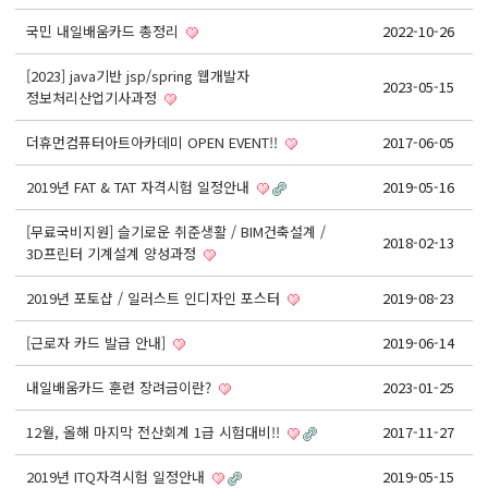
React, Veu 프레임워크 기반 프론트엔드 개발 양성 지원
국민 내일배움카드 총정리
2022-10-26
반응형/웹퍼블리셔/프론트엔드 웹개발자(웹디자인)
반응형/웹퍼블리셔/프론트엔드 웹개발자(웹디자인기능사 과정평가형)
[2023] java기반 jsp/spring 웹개발자
2023-05-15
정보처리산업기사과정
자바(Java)기반 JSP/스프링 웹개발자(정보처리산업기사)(과정평가형)
더휴먼컴퓨터아트아카데미 OPEN EVENT!!
디지털컨버전스 자바(JAVA)개발자(전자정부 프레임워크/SPRING)
2017-06-05
전산세무회계 자격취득과정[전산회계1급/전산세무2급/FAT1급/TAT2급]
2019년 FAT & TAT 자격시험 일정안내
2019-05-16
컴퓨터활용능력2급(필기+실기) 및 ITQ자격증 취득(한글,엑셀,파워포인트)
[무료국비지원] 슬기로운 취준생활 / BIM건축설계 /
2018-02-13
전기기능사(필기+실기) 자격증 취득과정
3D프린터 기계설계 양성과정
직업상담사 2급 (필기+실기) 자격증 취득과정
2019년 포토샵 / 일러스트 인디자인 포스터
2019-08-23
재직자/일반
[근로자 카드 발급 안내]
2019-06-14
포토샵 자격증 취득과정(GTQ1급)
내일배움카드 훈련 장려금이란?
2023-01-25
일러스트 자격증 취득과정(GTQi 1급)
12월, 올해 마지막 전산회계 1급 시험대비!!
2017-11-27
전산회계 1급 / FAT 1급 자격증 취득과정
전산세무 2급 / TAT 2급 자격증 취득과정
2019년 ITQ자격시험 일정안내
2019-05-15