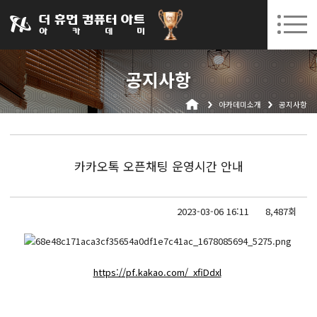
031-252-7277
08. 10.
08. 12.
수원캠퍼스 개강
(월)
/
(수)
로그인
회원가입
고객센터
공지사항
아카데미소개
아카데미소개
공지사항
인사말
시설안내
오시는길
카카오톡 오픈채팅 운영시간 안내
공지사항
국비지원 무료교육
2023-03-06 16:11
8,487회
생성형AI
실업자
https://pf.kakao.com/_xfiDdxl
BIM 건축설계 및 실내건축설계(캐드(CAD),맥스(MAX),레빗(REVIT))실무자 양성과정