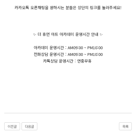
React, Veu 프레임워크 기반 프론트엔드 개발 양성 지원
카카오톡 오픈채팅을 원하시는 분들은 상단의 링크를 눌러주세요!
반응형/웹퍼블리셔/프론트엔드 웹개발자(웹디자인)
반응형/웹퍼블리셔/프론트엔드 웹개발자(웹디자인기능사 과정평가형)
자바(Java)기반 JSP/스프링 웹개발자(정보처리산업기사)(과정평가형)
✨ 더 휴먼 아트 아카데미 운영시간 안내 ✨
디지털컨버전스 자바(JAVA)개발자(전자정부 프레임워크/SPRING)
아카데미 운영시간 : AM09:00 ~ PM10:00
전산세무회계 자격취득과정[전산회계1급/전산세무2급/FAT1급/TAT2급]
전화상담 운영시간 : AM09:00 ~ PM10:00
컴퓨터활용능력2급(필기+실기) 및 ITQ자격증 취득(한글,엑셀,파워포인트)
카톡상담 운영시간 : 연중무휴
전기기능사(필기+실기) 자격증 취득과정
직업상담사 2급 (필기+실기) 자격증 취득과정
재직자/일반
포토샵 자격증 취득과정(GTQ1급)
일러스트 자격증 취득과정(GTQi 1급)
전산회계 1급 / FAT 1급 자격증 취득과정
이전글
다음글
목록
전산세무 2급 / TAT 2급 자격증 취득과정