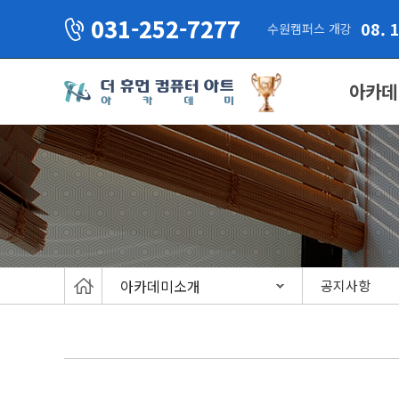
031-252-7277
08. 
수원캠퍼스 개강
아카데
아카데미소개
공지사항