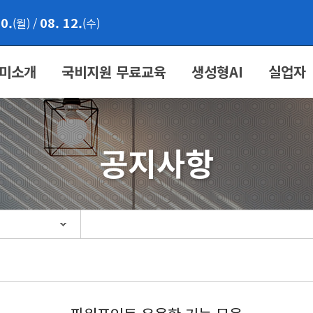
10.
08. 12.
(월)
/
(수)
미소개
국비지원 무료교육
생성형AI
실업자
공지사항