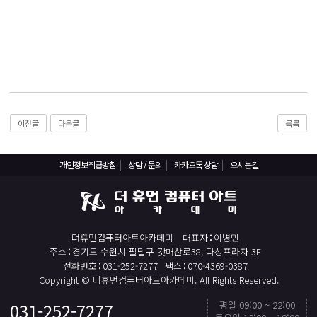
React, Veu 프레임워크 기반 프론트엔드 개발 양성 지원
반응형/웹퍼블리셔/프론트엔드 웹개발자(웹디자인)
반응형/웹퍼블리셔/프론트엔드 웹개발자(웹디자인기능사 과정평가형)
자바(Java)기반 JSP/스프링 웹개발자(정보처리산업기사)(과정평가형)
디지털컨버전스 자바(JAVA)개발자(전자정부 프레임워크/SPRING)
전산세무회계 자격취득과정[전산회계1급/전산세무2급/FAT1급/TAT2급]
이전글
다음글
목록
컴퓨터활용능력2급(필기+실기) 및 ITQ자격증 취득(한글,엑셀,파워포인트)
전기기능사(필기+실기) 자격증 취득과정
개인정보취급방침
상담 / 문의
카카오톡 상담
오시는길
직업상담사 2급 (필기+실기) 자격증 취득과정
재직자/일반
포토샵 자격증 취득과정(GTQ1급)
더휴먼컴퓨터아트아카데미
대표자
이병민
주소
경기도 수원시 팔달구 갓매산로38, 다성프라자 3F
일러스트 자격증 취득과정(GTQi 1급)
전화번호
031-252-7277
팩스
070-4369-0387
Copyright © 더휴먼컴퓨터아트아카데미. All Rights Reserved.
전산회계 1급 / FAT 1급 자격증 취득과정
전산세무 2급 / TAT 2급 자격증 취득과정
평일 09:00 ~ 22:00
031-252-7277
TOP