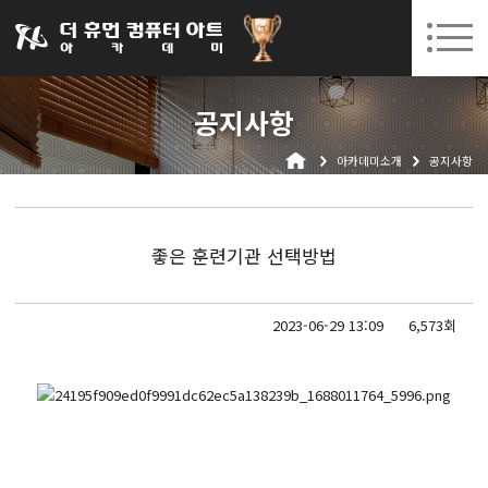
031-252-7277
08. 10.
08. 12.
수원캠퍼스 개강
(월)
/
(수)
로그인
회원가입
고객센터
공지사항
아카데미소개
아카데미소개
공지사항
인사말
시설안내
오시는길
좋은 훈련기관 선택방법
공지사항
국비지원 무료교육
2023-06-29 13:09
6,573회
생성형AI
실업자
BIM 건축설계 및 실내건축설계(캐드(CAD),맥스(MAX),레빗(REVIT))실무자 양성과정