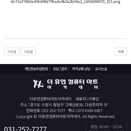
React, Veu 프레임워크 기반 프론트엔드 개발 양성 지원
반응형/웹퍼블리셔/프론트엔드 웹개발자(웹디자인)
반응형/웹퍼블리셔/프론트엔드 웹개발자(웹디자인기능사 과정평가형)
자바(Java)기반 JSP/스프링 웹개발자(정보처리산업기사)(과정평가형)
디지털컨버전스 자바(JAVA)개발자(전자정부 프레임워크/SPRING)
전산세무회계 자격취득과정[전산회계1급/전산세무2급/FAT1급/TAT2급]
이전글
다음글
목록
컴퓨터활용능력2급(필기+실기) 및 ITQ자격증 취득(한글,엑셀,파워포인트)
전기기능사(필기+실기) 자격증 취득과정
개인정보취급방침
상담 / 문의
카카오톡 상담
오시는길
직업상담사 2급 (필기+실기) 자격증 취득과정
재직자/일반
포토샵 자격증 취득과정(GTQ1급)
더휴먼컴퓨터아트아카데미
대표자
이병민
주소
경기도 수원시 팔달구 갓매산로38, 다성프라자 3F
일러스트 자격증 취득과정(GTQi 1급)
전화번호
031-252-7277
팩스
070-4369-0387
Copyright © 더휴먼컴퓨터아트아카데미. All Rights Reserved.
전산회계 1급 / FAT 1급 자격증 취득과정
전산세무 2급 / TAT 2급 자격증 취득과정
평일 09:00 ~ 22:00
031-252-7277
TOP