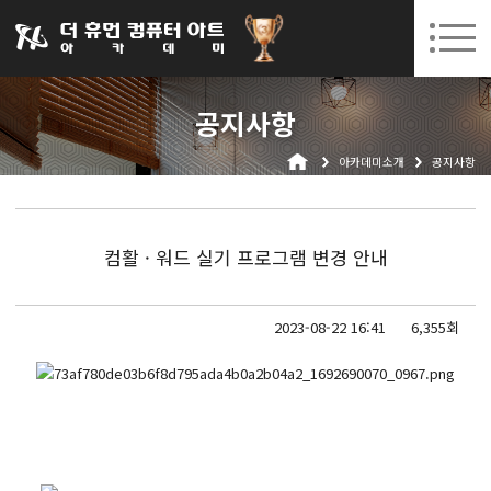
031-252-7277
08. 10.
08. 12.
수원캠퍼스 개강
(월)
/
(수)
로그인
회원가입
고객센터
공지사항
아카데미소개
아카데미소개
공지사항
인사말
시설안내
오시는길
컴활 · 워드 실기 프로그램 변경 안내
공지사항
국비지원 무료교육
2023-08-22 16:41
6,355회
생성형AI
실업자
BIM 건축설계 및 실내건축설계(캐드(CAD),맥스(MAX),레빗(REVIT))실무자 양성과정