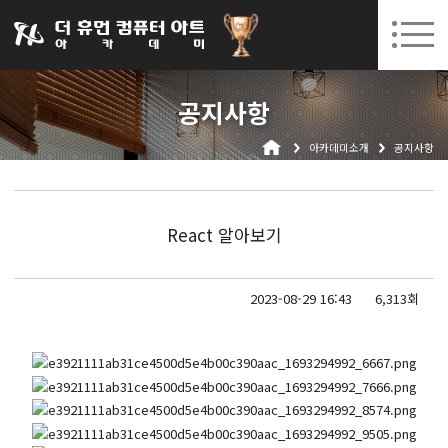
031-252-7277
08. 12.
08. 24.
수원캠퍼스 개강
(수)
/
(월)
로그인
회원가입
고객센터
공지사항
아카데미소개
아카데미소개
공지사항
인사말
시설안내
오시는길
React 알아보기
공지사항
국비지원 무료교육
2023-08-29 16:43
6,313회
생성형AI
실업자
BIM 건축설계 및 실내건축설계(캐드(CAD),맥스(MAX),레빗(REVIT))실무자 양성과정