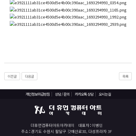
React, Veu 프레임워크 기반 프론트엔드 개발 양성 지원
반응형/웹퍼블리셔/프론트엔드 웹개발자(웹디자인)
반응형/웹퍼블리셔/프론트엔드 웹개발자(웹디자인기능사 과정평가형)
자바(Java)기반 JSP/스프링 웹개발자(정보처리산업기사)(과정평가형)
디지털컨버전스 자바(JAVA)개발자(전자정부 프레임워크/SPRING)
전산세무회계 자격취득과정[전산회계1급/전산세무2급/FAT1급/TAT2급]
컴퓨터활용능력2급(필기+실기) 및 ITQ자격증 취득(한글,엑셀,파워포인트)
전기기능사(필기+실기) 자격증 취득과정
이전글
다음글
목록
직업상담사 2급 (필기+실기) 자격증 취득과정
재직자/일반
개인정보취급방침
상담 / 문의
카카오톡 상담
오시는길
포토샵 자격증 취득과정(GTQ1급)
일러스트 자격증 취득과정(GTQi 1급)
전산회계 1급 / FAT 1급 자격증 취득과정
더휴먼컴퓨터아트아카데미
대표자
이병민
전산세무 2급 / TAT 2급 자격증 취득과정
주소
경기도 수원시 팔달구 갓매산로38, 다성프라자 3F