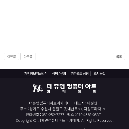
React, Veu 프레임워크 기반 프론트엔드 개발 양성 지원
반응형/웹퍼블리셔/프론트엔드 웹개발자(웹디자인)
반응형/웹퍼블리셔/프론트엔드 웹개발자(웹디자인기능사 과정평가형)
자바(Java)기반 JSP/스프링 웹개발자(정보처리산업기사)(과정평가형)
디지털컨버전스 자바(JAVA)개발자(전자정부 프레임워크/SPRING)
전산세무회계 자격취득과정[전산회계1급/전산세무2급/FAT1급/TAT2급]
컴퓨터활용능력2급(필기+실기) 및 ITQ자격증 취득(한글,엑셀,파워포인트)
이전글
다음글
목록
전기기능사(필기+실기) 자격증 취득과정
개인정보취급방침
상담 / 문의
카카오톡 상담
오시는길
직업상담사 2급 (필기+실기) 자격증 취득과정
재직자/일반
포토샵 자격증 취득과정(GTQ1급)
더휴먼컴퓨터아트아카데미
대표자
이병민
일러스트 자격증 취득과정(GTQi 1급)
주소
경기도 수원시 팔달구 갓매산로38, 다성프라자 3F
전산회계 1급 / FAT 1급 자격증 취득과정
전화번호
031-252-7277
팩스
070-4369-0387
Copyright © 더휴먼컴퓨터아트아카데미. All Rights Reserved.
전산세무 2급 / TAT 2급 자격증 취득과정