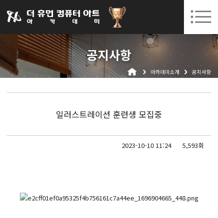
031-252-7277
08. 10.
08. 12.
수원캠퍼스 개강
(월)
/
(수)
로그인
회원가입
고객센터
공지사항
아카데미소개
아카데미소개
공지사항
인사말
시설안내
오시는길
일러스트레이션 훈련생 모집중
공지사항
국비지원 무료교육
2023-10-10 11:24
5,593회
생성형AI
실업자
BIM 건축설계 및 실내건축설계(캐드(CAD),맥스(MAX),레빗(REVIT))실무자 양성과정