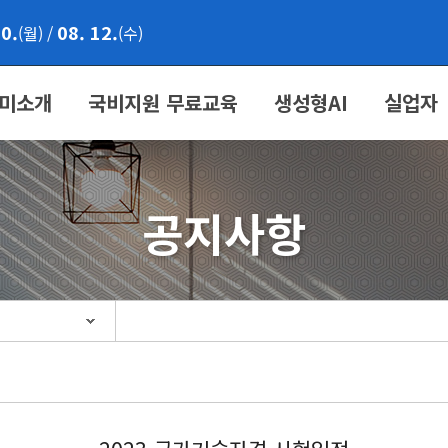
10.
08. 12.
(월)
/
(수)
미소개
국비지원 무료교육
생성형AI
실업자
공지사항