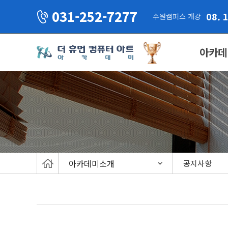
031-252-7277
08. 
수원캠퍼스 개강
아카데
아카데미소개
공지사항