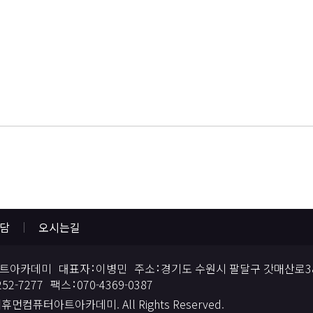
상담
오시는길
트아카데미
대표자
이병민
주소
경기도 수원시 팔달구 갓매산로38
252-7277
팩스
070-4369-0387
 더휴먼컴퓨터아트아카데미. All Rights Reserved.