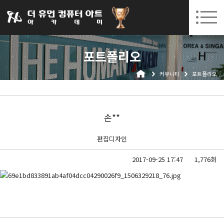
031-252-7277
08. 10.
08. 12.
수원캠퍼스 개강
(월)
/
(수)
로그인
회원가입
고객센터
포트폴리오
아카데미소개
커뮤니티
포트폴리오
인사말
시설안내
오시는길
손**
공지사항
편집디자인
국비지원 무료교육
2017-09-25 17:47
1,776회
생성형AI
실업자
BIM 건축설계 및 실내건축설계(캐드(CAD),맥스(MAX),레빗(REVIT))실무자 양성과정