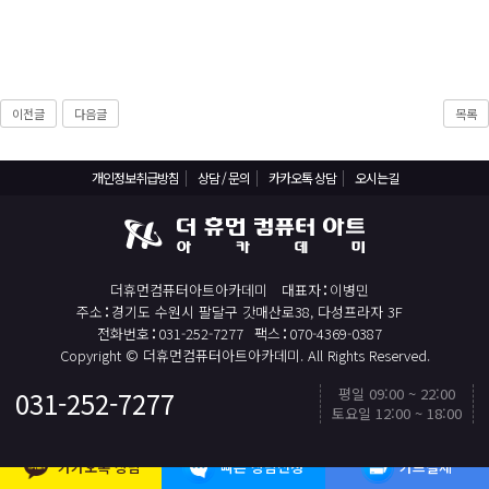
React, Veu 프레임워크 기반 프론트엔드 개발 양성 지원
반응형/웹퍼블리셔/프론트엔드 웹개발자(웹디자인)
반응형/웹퍼블리셔/프론트엔드 웹개발자(웹디자인기능사 과정평가형)
자바(Java)기반 JSP/스프링 웹개발자(정보처리산업기사)(과정평가형)
이전글
다음글
목록
디지털컨버전스 자바(JAVA)개발자(전자정부 프레임워크/SPRING)
전산세무회계 자격취득과정[전산회계1급/전산세무2급/FAT1급/TAT2급]
개인정보취급방침
상담 / 문의
카카오톡 상담
오시는길
컴퓨터활용능력2급(필기+실기) 및 ITQ자격증 취득(한글,엑셀,파워포인트)
전기기능사(필기+실기) 자격증 취득과정
직업상담사 2급 (필기+실기) 자격증 취득과정
더휴먼컴퓨터아트아카데미
대표자
이병민
주소
경기도 수원시 팔달구 갓매산로38, 다성프라자 3F
재직자/일반
전화번호
031-252-7277
팩스
070-4369-0387
Copyright © 더휴먼컴퓨터아트아카데미. All Rights Reserved.
포토샵 자격증 취득과정(GTQ1급)
평일 09:00 ~ 22:00
031-252-7277
일러스트 자격증 취득과정(GTQi 1급)
토요일 12:00 ~ 18:00
TOP
전산회계 1급 / FAT 1급 자격증 취득과정
카카오톡 상담
빠른 상담신청
카드결제
전산세무 2급 / TAT 2급 자격증 취득과정