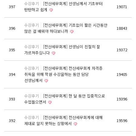
수강후기
[전산세무회계] 선생님께서 기초부터
기초회계원리 및 전산회계2급 자격증 취득과정
397
19071
탄탄하고 쉽게
ERP정보관리사(회계2급) / (인사2급) 자격증 취득과정
전산응용건축제도기능사(실기)
수강후기
[전산세무회계] 기초없이 짧은 시간동안
396
18843
많은 걸 배워야 하다보니까
컴퓨터활용능력1급(컴활1급)
컴퓨터활용능력2급(엑셀실무)
수강후기
[전산세무회계] 선생님이 친절히 잘
395
19372
ITQ(한글,엑셀,파워포인트)
가르쳐주십니다
실내·건축디자인 & 인테리어
수강후기
[전산세무회계] 전산세무회계 자격증
파이썬 프로그래밍을 활용한 빅데이터 향상과정
394
취득을 위해 학원 수강을하는 동안 담당
19405
선생님께서
프로그래밍 자바(JAVA) / 파이썬(Python)
유튜브(Youtube)크리에이터(영상편집,프리미어)
수강후기
[전산세무회계] 한 달 동안 집중적으로
393
19396
유튜브(YouTube)크리에이터(영상편집,애프터이펙트)
수업들으면서
취업센터
수강후기
[전산세무회계] 전산세무회계에 대해
392
19596
제대로 알지 못하는 상황에서
취업 PROCESS
채용문의