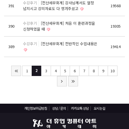
수강후기
[전산세무회계] 강사님께서도 열정
391
19568
구인의뢰 요청서
넘치시고 강의자료도 다 챙겨주셨고
온라인상담
수강후기
[전산세무회계] 처음 이 훈련과정을
390
19305
상담 / 문의
신청하였을 때
카카오톡 상담
수강후기
[전산세무회계] 전반적인 수업내용은
389
19414
1:1 상담
2
1
3
4
5
6
7
8
9
10
개인정보취급방침
상담 / 문의
카카오톡 상담
오시는길