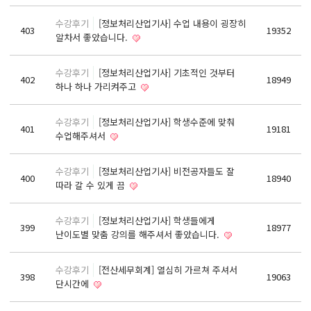
React, Veu 프레임워크 기반 프론트엔드 개발 양성 지원
수강후기
[정보처리산업기사] 수업 내용이 굉장히
반응형/웹퍼블리셔/프론트엔드 웹개발자(웹디자인)
403
19352
알차서 좋았습니다.
반응형/웹퍼블리셔/프론트엔드 웹개발자(웹디자인기능사 과정평가형)
자바(Java)기반 JSP/스프링 웹개발자(정보처리산업기사)(과정평가형)
수강후기
[정보처리산업기사] 기초적인 것부터
402
18949
하나 하나 가리켜주고
디지털컨버전스 자바(JAVA)개발자(전자정부 프레임워크/SPRING)
전산세무회계 자격취득과정[전산회계1급/전산세무2급/FAT1급/TAT2급]
수강후기
[정보처리산업기사] 학생수준에 맞춰
401
19181
컴퓨터활용능력2급(필기+실기) 및 ITQ자격증 취득(한글,엑셀,파워포인트)
수업해주셔서
전기기능사(필기+실기) 자격증 취득과정
수강후기
[정보처리산업기사] 비전공자들도 잘
400
18940
직업상담사 2급 (필기+실기) 자격증 취득과정
따라 갈 수 있게 끔
재직자/일반
수강후기
[정보처리산업기사] 학생들에게
399
18977
포토샵 자격증 취득과정(GTQ1급)
난이도별 맞춤 강의를 해주셔서 좋았습니다.
일러스트 자격증 취득과정(GTQi 1급)
수강후기
[전산세무회계] 열심히 가르쳐 주셔서
전산회계 1급 / FAT 1급 자격증 취득과정
398
19063
단시간에
전산세무 2급 / TAT 2급 자격증 취득과정