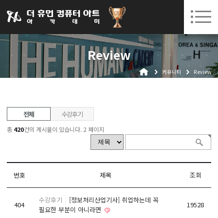
031-252-7277
08. 10.
08. 12.
수원캠퍼스 개강
(월)
/
(수)
로그인
회원가입
고객센터
Review
아카데미소개
커뮤니티
Review
인사말
시설안내
오시는길
전체
수강후기
공지사항
총
420
건의 게시물이 있습니다.
2 페이지
국비지원 무료교육
생성형AI
번호
제목
조회
실업자
수강후기
[정보처리산업기사] 취업하는데 꼭
BIM 건축설계 및 실내건축설계(캐드(CAD),맥스(MAX),레빗(REVIT))실무자 양성과정
404
19528
필요한 부분이 아니라면