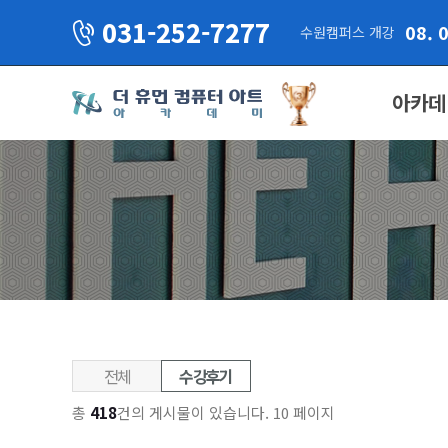
031-252-7277
08. 
수원캠퍼스 개강
아카데
전체
수강후기
총
418
건의 게시물이 있습니다.
10 페이지