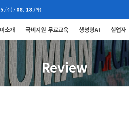
05.
08. 18.
(수)
/
(화)
미소개
국비지원 무료교육
생성형AI
실업자
Review