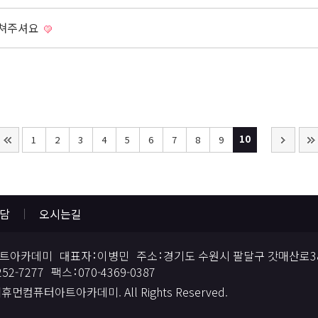
가르쳐주셔요
10
1
2
3
4
5
6
7
8
9
상담
오시는길
트아카데미
대표자
이병민
주소
경기도 수원시 팔달구 갓매산로38
252-7277
팩스
070-4369-0387
 더휴먼컴퓨터아트아카데미. All Rights Reserved.