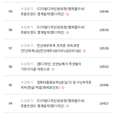
React, Veu 프레임워크 기반 프론트엔드 개발 양성 지원
수강후기
(디지털디자인)반응형/웹퍼블리셔/
반응형/웹퍼블리셔/프론트엔드 웹개발자(웹디자인)
99
16546
프론트엔드 웹개발자(웹디자인)
반응형/웹퍼블리셔/프론트엔드 웹개발자(웹디자인기능사 과정평가형)
자바(Java)기반 JSP/스프링 웹개발자(정보처리산업기사)(과정평가형)
수강후기
(디지털디자인)반응형/웹퍼블리셔/
98
16536
프론트엔드 웹개발자(웹디자인)
디지털컨버전스 자바(JAVA)개발자(전자정부 프레임워크/SPRING)
전산세무회계 자격취득과정[전산회계1급/전산세무2급/FAT1급/TAT2급]
수강후기
전산세무회계 자격증 취득과정
97
16526
컴퓨터활용능력2급(필기+실기) 및 ITQ자격증 취득(한글,엑셀,파워포인트)
[전산회계1급|전산세무2급/FAT1급|TAT2급]
전기기능사(필기+실기) 자격증 취득과정
수강후기
[웹디자인] 선생님께서 학생들의
96
16502
직업상담사 2급 (필기+실기) 자격증 취득과정
기초지식을 바탕으로
재직자/일반
수강후기
컴퓨터활용능력2급(실기) 및 ITQ자격증
95
16446
포토샵 자격증 취득과정(GTQ1급)
취득(한글/엑셀/파워포인트)
일러스트 자격증 취득과정(GTQi 1급)
수강후기
(디지털디자인)반응형/웹퍼블리셔/
전산회계 1급 / FAT 1급 자격증 취득과정
94
16415
프론트엔드 웹개발자(웹디자인)
전산세무 2급 / TAT 2급 자격증 취득과정