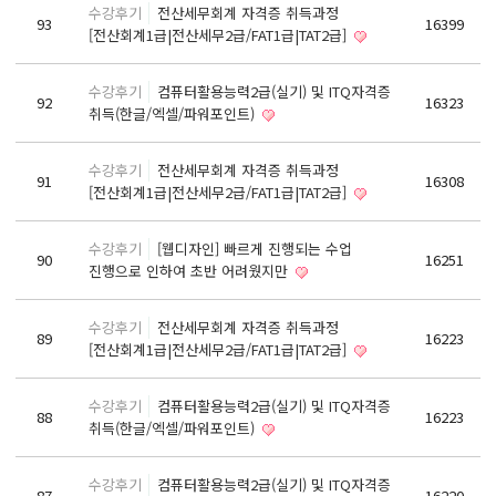
수강후기
전산세무회계 자격증 취득과정
기초회계원리 및 전산회계2급 자격증 취득과정
93
16399
[전산회계1급|전산세무2급/FAT1급|TAT2급]
ERP정보관리사(회계2급) / (인사2급) 자격증 취득과정
전산응용건축제도기능사(실기)
수강후기
컴퓨터활용능력2급(실기) 및 ITQ자격증
92
16323
취득(한글/엑셀/파워포인트)
컴퓨터활용능력1급(컴활1급)
컴퓨터활용능력2급(엑셀실무)
수강후기
전산세무회계 자격증 취득과정
91
16308
ITQ(한글,엑셀,파워포인트)
[전산회계1급|전산세무2급/FAT1급|TAT2급]
실내·건축디자인 & 인테리어
수강후기
[웹디자인] 빠르게 진행되는 수업
90
16251
파이썬 프로그래밍을 활용한 빅데이터 향상과정
진행으로 인하여 초반 어려웠지만
프로그래밍 자바(JAVA) / 파이썬(Python)
수강후기
전산세무회계 자격증 취득과정
유튜브(Youtube)크리에이터(영상편집,프리미어)
89
16223
[전산회계1급|전산세무2급/FAT1급|TAT2급]
유튜브(YouTube)크리에이터(영상편집,애프터이펙트)
수강후기
컴퓨터활용능력2급(실기) 및 ITQ자격증
취업센터
88
16223
취득(한글/엑셀/파워포인트)
취업 PROCESS
수강후기
컴퓨터활용능력2급(실기) 및 ITQ자격증
채용문의
87
16220