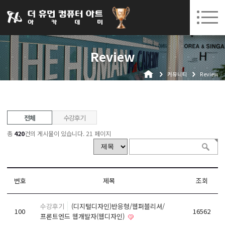
031-252-7277
08. 10.
08. 12.
수원캠퍼스 개강
(월)
/
(수)
로그인
회원가입
고객센터
Review
아카데미소개
커뮤니티
Review
인사말
시설안내
오시는길
전체
수강후기
공지사항
총
420
건의 게시물이 있습니다.
21 페이지
국비지원 무료교육
생성형AI
번호
제목
조회
실업자
수강후기
(디지털디자인)반응형/웹퍼블리셔/
BIM 건축설계 및 실내건축설계(캐드(CAD),맥스(MAX),레빗(REVIT))실무자 양성과정
100
16562
프론트엔드 웹개발자(웹디자인)