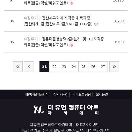
취득(한글/엑셀/파워포인트)
구인의뢰 요청서
수강후기
전산세무회계 자격증 취득과정
온라인상담
86
16209
[전산회계1급|전산세무2급/FAT1급|TAT2급]
상담 / 문의
카카오톡 상담
수강후기
컴퓨터활용능력2급(실기) 및 ITQ자격증
85
16190
취득(한글/엑셀/파워포인트)
1:1 상담
21
22
23
24
25
26
27
개인정보취급방침
상담 / 문의
카카오톡 상담
오시는길
더휴먼컴퓨터아트아카데미
대표자
이병민
주소
경기도 수원시 팔달구 갓매산로38, 다성프라자 3F