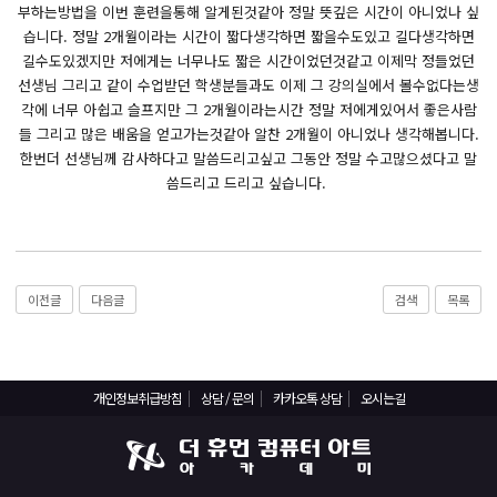
React, Veu 프레임워크 기반 프론트엔드 개발 양성 지원
부하는방법을 이번 훈련을통해 알게된것같아 정말 뜻깊은 시간이 아니었나 싶
습니다. 정말 2개월이라는 시간이 짧다생각하면 짧을수도있고 길다생각하면
반응형/웹퍼블리셔/프론트엔드 웹개발자(웹디자인)
길수도있겠지만 저에게는 너무나도 짧은 시간이었던것같고 이제막 정들었던
반응형/웹퍼블리셔/프론트엔드 웹개발자(웹디자인기능사 과정평가형)
선생님 그리고 같이 수업받던 학생분들과도 이제 그 강의실에서 볼수없다는생
각에 너무 아쉽고 슬프지만 그 2개월이라는시간 정말 저에게있어서 좋은사람
자바(Java)기반 JSP/스프링 웹개발자(정보처리산업기사)(과정평가형)
들 그리고 많은 배움을 얻고가는것같아 알찬 2개월이 아니었나 생각해봅니다.
디지털컨버전스 자바(JAVA)개발자(전자정부 프레임워크/SPRING)
한번더 선생님께 감사하다고 말씀드리고싶고 그동안 정말 수고많으셨다고 말
전산세무회계 자격취득과정[전산회계1급/전산세무2급/FAT1급/TAT2급]
씀드리고 드리고 싶습니다.
컴퓨터활용능력2급(필기+실기) 및 ITQ자격증 취득(한글,엑셀,파워포인트)
전기기능사(필기+실기) 자격증 취득과정
직업상담사 2급 (필기+실기) 자격증 취득과정
이전글
다음글
검색
목록
재직자/일반
포토샵 자격증 취득과정(GTQ1급)
개인정보취급방침
상담 / 문의
카카오톡 상담
오시는길
일러스트 자격증 취득과정(GTQi 1급)
전산회계 1급 / FAT 1급 자격증 취득과정
전산세무 2급 / TAT 2급 자격증 취득과정