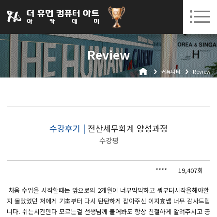
031-252-7277
08. 10.
08. 12.
수원캠퍼스 개강
(월)
/
(수)
로그인
회원가입
고객센터
Review
아카데미소개
커뮤니티
Review
인사말
시설안내
오시는길
공지사항
수강후기 |
전산세무회계 양성과정
수강평
국비지원 무료교육
생성형AI
****
19,407회
실업자
처음 수업을 시작할때는 앞으로의 2개월이 너무막막하고 뭐부터시작을해야할
지 몰랐었던 저에게 기초부터 다시 탄탄하게 잡아주신 이지효쌤 너무 감사드립
BIM 건축설계 및 실내건축설계(캐드(CAD),맥스(MAX),레빗(REVIT))실무자 양성과정
니다. 쉬는시간만다 모르는걸 선생님께 물어봐도 항상 친절하게 알려주시고 공