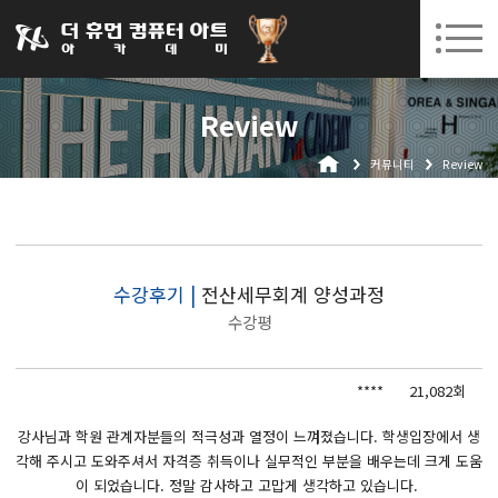
031-252-7277
08. 10.
08. 12.
수원캠퍼스 개강
(월)
/
(수)
로그인
회원가입
고객센터
Review
아카데미소개
커뮤니티
Review
인사말
시설안내
오시는길
공지사항
수강후기 |
전산세무회계 양성과정
수강평
국비지원 무료교육
생성형AI
****
21,082회
실업자
강사님과 학원 관계자분들의 적극성과 열정이 느껴졌습니다. 학생입장에서 생
각해 주시고 도와주셔서 자격증 취득이나 실무적인 부분을 배우는데 크게 도움
BIM 건축설계 및 실내건축설계(캐드(CAD),맥스(MAX),레빗(REVIT))실무자 양성과정
이 되었습니다. 정말 감사하고 고맙게 생각하고 있습니다.