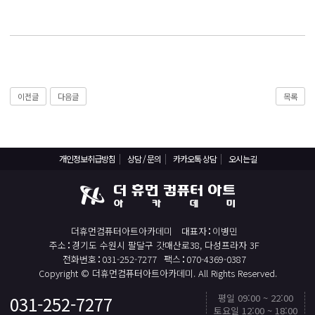
React, Veu 프레임워크 기반 프론트엔드 개발 양성 지원
반응형/웹퍼블리셔/프론트엔드 웹개발자(웹디자인)
반응형/웹퍼블리셔/프론트엔드 웹개발자(웹디자인기능사 과정평가형)
자바(Java)기반 JSP/스프링 웹개발자(정보처리산업기사)(과정평가형)
디지털컨버전스 자바(JAVA)개발자(전자정부 프레임워크/SPRING)
이전글
다음글
목록
전산세무회계 자격취득과정[전산회계1급/전산세무2급/FAT1급/TAT2급]
컴퓨터활용능력2급(필기+실기) 및 ITQ자격증 취득(한글,엑셀,파워포인트)
전기기능사(필기+실기) 자격증 취득과정
개인정보취급방침
상담 / 문의
카카오톡 상담
오시는길
직업상담사 2급 (필기+실기) 자격증 취득과정
재직자/일반
더휴먼컴퓨터아트아카데미
대표자
이병민
포토샵 자격증 취득과정(GTQ1급)
주소
경기도 수원시 팔달구 갓매산로38, 다성프라자 3F
일러스트 자격증 취득과정(GTQi 1급)
전화번호
031-252-7277
팩스
070-4369-0387
Copyright © 더휴먼컴퓨터아트아카데미. All Rights Reserved.
전산회계 1급 / FAT 1급 자격증 취득과정
평일 09:00 ~ 22:00
031-252-7277
TOP
전산세무 2급 / TAT 2급 자격증 취득과정
토요일 12:00 ~ 18:00