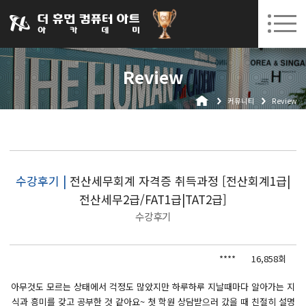
031-252-7277
08. 10.
08. 12.
수원캠퍼스 개강
(월)
/
(수)
로그인
회원가입
고객센터
Review
아카데미소개
커뮤니티
Review
인사말
시설안내
오시는길
공지사항
수강후기 |
전산세무회계 자격증 취득과정 [전산회계1급|
전산세무2급/FAT1급|TAT2급]
국비지원 무료교육
수강후기
생성형AI
****
16,858회
실업자
BIM 건축설계 및 실내건축설계(캐드(CAD),맥스(MAX),레빗(REVIT))실무자 양성과정
아무것도 모르는 상태에서 걱정도 많았지만 하루하루 지날때마다 알아가는 지
식과 흥미를 갖고 공부한 것 같아요~ 첫 학원 상담받으러 갔을 때 친절히 설명