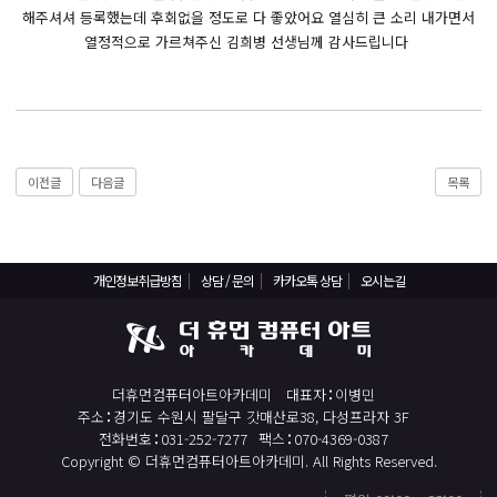
React, Veu 프레임워크 기반 프론트엔드 개발 양성 지원
해주셔셔 등록했는데 후회없을 정도로 다 좋았어요 열심히 큰 소리 내가면서
반응형/웹퍼블리셔/프론트엔드 웹개발자(웹디자인)
열정적으로 가르쳐주신 김희병 선생님께 감사드립니다
반응형/웹퍼블리셔/프론트엔드 웹개발자(웹디자인기능사 과정평가형)
자바(Java)기반 JSP/스프링 웹개발자(정보처리산업기사)(과정평가형)
디지털컨버전스 자바(JAVA)개발자(전자정부 프레임워크/SPRING)
전산세무회계 자격취득과정[전산회계1급/전산세무2급/FAT1급/TAT2급]
이전글
다음글
목록
컴퓨터활용능력2급(필기+실기) 및 ITQ자격증 취득(한글,엑셀,파워포인트)
전기기능사(필기+실기) 자격증 취득과정
개인정보취급방침
상담 / 문의
카카오톡 상담
오시는길
직업상담사 2급 (필기+실기) 자격증 취득과정
재직자/일반
포토샵 자격증 취득과정(GTQ1급)
더휴먼컴퓨터아트아카데미
대표자
이병민
일러스트 자격증 취득과정(GTQi 1급)
주소
경기도 수원시 팔달구 갓매산로38, 다성프라자 3F
전화번호
031-252-7277
팩스
070-4369-0387
전산회계 1급 / FAT 1급 자격증 취득과정
Copyright © 더휴먼컴퓨터아트아카데미. All Rights Reserved.
전산세무 2급 / TAT 2급 자격증 취득과정