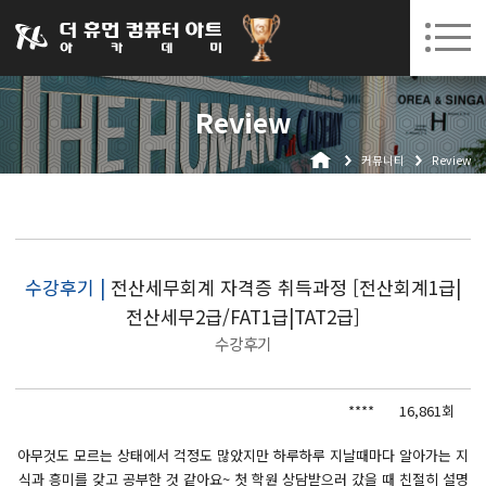
031-252-7277
08. 10.
08. 12.
수원캠퍼스 개강
(월)
/
(수)
로그인
회원가입
고객센터
Review
아카데미소개
커뮤니티
Review
인사말
시설안내
오시는길
공지사항
수강후기 |
전산세무회계 자격증 취득과정 [전산회계1급|
전산세무2급/FAT1급|TAT2급]
국비지원 무료교육
수강후기
생성형AI
****
16,861회
실업자
BIM 건축설계 및 실내건축설계(캐드(CAD),맥스(MAX),레빗(REVIT))실무자 양성과정
아무것도 모르는 상태에서 걱정도 많았지만 하루하루 지날때마다 알아가는 지
식과 흥미를 갖고 공부한 것 같아요~ 첫 학원 상담받으러 갔을 때 친절히 설명