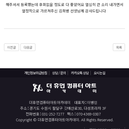
React, Veu 프레임워크 기반 프론트엔드 개발 양성 지원
해주셔셔 등록했는데 후회없을 정도로 다 좋았어요 열심히 큰 소리 내가면서
반응형/웹퍼블리셔/프론트엔드 웹개발자(웹디자인)
열정적으로 가르쳐주신 김희병 선생님께 감사드립니다
반응형/웹퍼블리셔/프론트엔드 웹개발자(웹디자인기능사 과정평가형)
자바(Java)기반 JSP/스프링 웹개발자(정보처리산업기사)(과정평가형)
디지털컨버전스 자바(JAVA)개발자(전자정부 프레임워크/SPRING)
전산세무회계 자격취득과정[전산회계1급/전산세무2급/FAT1급/TAT2급]
이전글
다음글
목록
컴퓨터활용능력2급(필기+실기) 및 ITQ자격증 취득(한글,엑셀,파워포인트)
전기기능사(필기+실기) 자격증 취득과정
개인정보취급방침
상담 / 문의
카카오톡 상담
오시는길
직업상담사 2급 (필기+실기) 자격증 취득과정
재직자/일반
포토샵 자격증 취득과정(GTQ1급)
더휴먼컴퓨터아트아카데미
대표자
이병민
일러스트 자격증 취득과정(GTQi 1급)
주소
경기도 수원시 팔달구 갓매산로38, 다성프라자 3F
전화번호
031-252-7277
팩스
070-4369-0387
전산회계 1급 / FAT 1급 자격증 취득과정
Copyright © 더휴먼컴퓨터아트아카데미. All Rights Reserved.
전산세무 2급 / TAT 2급 자격증 취득과정