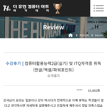
031-252-7277
08. 10.
08. 12.
수원캠퍼스 개강
(월)
/
(수)
로그인
회원가입
고객센터
Review
아카데미소개
커뮤니티
Review
인사말
시설안내
오시는길
공지사항
수강후기 |
컴퓨터활용능력2급(실기) 및 ITQ자격증 취득
(한글/엑셀/파워포인트)
국비지원 무료교육
수가후기
생성형AI
****
15,602회
실업자
BIM 건축설계 및 실내건축설계(캐드(CAD),맥스(MAX),레빗(REVIT))실무자 양성과정
강사님이 모르는 질문이나 강의 하시다가 전체적으로 이해 못하는 학생들이 많
다고 생각하시면 자세하게 설명해주시고 친절하게 해주셔서 정말 만족스럽습