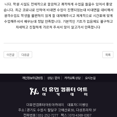
React, Veu 프레임워크 기반 프론트엔드 개발 양성 지원
니다. 학원 시설도 전체적으로 깔끔하고 쾌적하게 수업을 들을수 있어서 좋았
반응형/웹퍼블리셔/프론트엔드 웹개발자(웹디자인)
습니다. 최근 코로나로 인하여 비대면 수업이 진행되었는대 비대면을 대비해서
원격수업도 학생들 불편하지 않게 잘 대체해주시고 체계적으로 시간표에 맞게
반응형/웹퍼블리셔/프론트엔드 웹개발자(웹디자인기능사 과정평가형)
수업해주셔서 배우는대 정말 만족합니다. 기본적인 기초가 없음에도 불구하고
자바(Java)기반 JSP/스프링 웹개발자(정보처리산업기사)(과정평가형)
자세하고 친절하게 가르쳐 주셔서 많이 알고가서 만족합니다
디지털컨버전스 자바(JAVA)개발자(전자정부 프레임워크/SPRING)
전산세무회계 자격취득과정[전산회계1급/전산세무2급/FAT1급/TAT2급]
컴퓨터활용능력2급(필기+실기) 및 ITQ자격증 취득(한글,엑셀,파워포인트)
이전글
다음글
목록
전기기능사(필기+실기) 자격증 취득과정
직업상담사 2급 (필기+실기) 자격증 취득과정
재직자/일반
개인정보취급방침
상담 / 문의
카카오톡 상담
오시는길
포토샵 자격증 취득과정(GTQ1급)
일러스트 자격증 취득과정(GTQi 1급)
전산회계 1급 / FAT 1급 자격증 취득과정
더휴먼컴퓨터아트아카데미
대표자
이병민
주소
경기도 수원시 팔달구 갓매산로38, 다성프라자 3F
전산세무 2급 / TAT 2급 자격증 취득과정
전화번호
031-252-7277
팩스
070-4369-0387