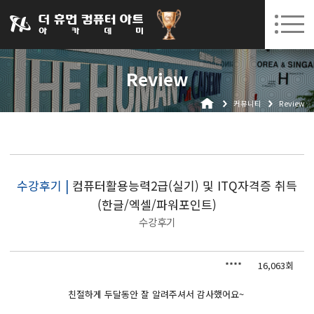
031-252-7277
08. 10.
08. 12.
수원캠퍼스 개강
(월)
/
(수)
로그인
회원가입
고객센터
Review
아카데미소개
커뮤니티
Review
인사말
시설안내
오시는길
공지사항
수강후기 |
컴퓨터활용능력2급(실기) 및 ITQ자격증 취득
(한글/엑셀/파워포인트)
국비지원 무료교육
수강후기
생성형AI
****
16,063회
실업자
BIM 건축설계 및 실내건축설계(캐드(CAD),맥스(MAX),레빗(REVIT))실무자 양성과정
친절하게 두달동안 잘 알려주셔서 감사했어요~