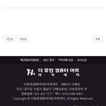
React, Veu 프레임워크 기반 프론트엔드 개발 양성 지원
반응형/웹퍼블리셔/프론트엔드 웹개발자(웹디자인)
반응형/웹퍼블리셔/프론트엔드 웹개발자(웹디자인기능사 과정평가형)
자바(Java)기반 JSP/스프링 웹개발자(정보처리산업기사)(과정평가형)
디지털컨버전스 자바(JAVA)개발자(전자정부 프레임워크/SPRING)
전산세무회계 자격취득과정[전산회계1급/전산세무2급/FAT1급/TAT2급]
이전글
다음글
목록
컴퓨터활용능력2급(필기+실기) 및 ITQ자격증 취득(한글,엑셀,파워포인트)
전기기능사(필기+실기) 자격증 취득과정
개인정보취급방침
상담 / 문의
카카오톡 상담
오시는길
직업상담사 2급 (필기+실기) 자격증 취득과정
재직자/일반
포토샵 자격증 취득과정(GTQ1급)
더휴먼컴퓨터아트아카데미
대표자
이병민
일러스트 자격증 취득과정(GTQi 1급)
주소
경기도 수원시 팔달구 갓매산로38, 다성프라자 3F
전화번호
031-252-7277
팩스
070-4369-0387
전산회계 1급 / FAT 1급 자격증 취득과정
Copyright © 더휴먼컴퓨터아트아카데미. All Rights Reserved.
전산세무 2급 / TAT 2급 자격증 취득과정