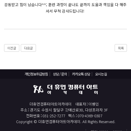
React, Veu 프레임워크 기반 프론트엔드 개발 양성 지원
감동받고 힘이 났습니다^^; 훈련 과정이 끝나도 끝까지 도움과 책임을 다 해주
반응형/웹퍼블리셔/프론트엔드 웹개발자(웹디자인)
셔서 무척 감사드립니다!
반응형/웹퍼블리셔/프론트엔드 웹개발자(웹디자인기능사 과정평가형)
자바(Java)기반 JSP/스프링 웹개발자(정보처리산업기사)(과정평가형)
디지털컨버전스 자바(JAVA)개발자(전자정부 프레임워크/SPRING)
전산세무회계 자격취득과정[전산회계1급/전산세무2급/FAT1급/TAT2급]
이전글
다음글
목록
컴퓨터활용능력2급(필기+실기) 및 ITQ자격증 취득(한글,엑셀,파워포인트)
전기기능사(필기+실기) 자격증 취득과정
개인정보취급방침
상담 / 문의
카카오톡 상담
오시는길
직업상담사 2급 (필기+실기) 자격증 취득과정
재직자/일반
포토샵 자격증 취득과정(GTQ1급)
더휴먼컴퓨터아트아카데미
대표자
이병민
일러스트 자격증 취득과정(GTQi 1급)
주소
경기도 수원시 팔달구 갓매산로38, 다성프라자 3F
전화번호
031-252-7277
팩스
070-4369-0387
전산회계 1급 / FAT 1급 자격증 취득과정
Copyright © 더휴먼컴퓨터아트아카데미. All Rights Reserved.
전산세무 2급 / TAT 2급 자격증 취득과정