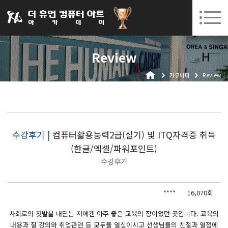
031-252-7277
08. 12.
08. 24.
수원캠퍼스 개강
(수)
/
(월)
로그인
회원가입
고객센터
Review
아카데미소개
커뮤니티
Review
인사말
시설안내
오시는길
공지사항
수강후기 |
컴퓨터활용능력2급(실기) 및 ITQ자격증 취득
(한글/엑셀/파워포인트)
국비지원 무료교육
수강후기
생성형AI
****
16,070회
실업자
BIM 건축설계 및 실내건축설계(캐드(CAD),맥스(MAX),레빗(REVIT))실무자 양성과정
사회로의 첫발을 내딛는 저에겐 아주 좋은 교육의 장이었던 곳입니다. 교육의
내용과 질 강의와 취업관련 등 모두들 열심이시고 선생님들의 친절과 열정에