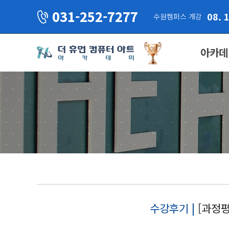
031-252-7277
08. 
수원캠퍼스 개강
아카데
수강후기 |
[과정평