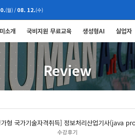
10.
08. 12.
(월)
/
(수)
미소개
국비지원 무료교육
생성형AI
실업자
Review
가형 국가기술자격취득] 정보처리산업기사(java prog
수강후기