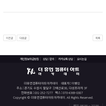
React, Veu 프레임워크 기반 프론트엔드 개발 양성 지원
반응형/웹퍼블리셔/프론트엔드 웹개발자(웹디자인)
반응형/웹퍼블리셔/프론트엔드 웹개발자(웹디자인기능사 과정평가형)
자바(Java)기반 JSP/스프링 웹개발자(정보처리산업기사)(과정평가형)
디지털컨버전스 자바(JAVA)개발자(전자정부 프레임워크/SPRING)
이전글
다음글
목록
전산세무회계 자격취득과정[전산회계1급/전산세무2급/FAT1급/TAT2급]
컴퓨터활용능력2급(필기+실기) 및 ITQ자격증 취득(한글,엑셀,파워포인트)
전기기능사(필기+실기) 자격증 취득과정
개인정보취급방침
상담 / 문의
카카오톡 상담
오시는길
직업상담사 2급 (필기+실기) 자격증 취득과정
재직자/일반
포토샵 자격증 취득과정(GTQ1급)
더휴먼컴퓨터아트아카데미
대표자
이병민
일러스트 자격증 취득과정(GTQi 1급)
주소
경기도 수원시 팔달구 갓매산로38, 다성프라자 3F
전화번호
031-252-7277
팩스
070-4369-0387
전산회계 1급 / FAT 1급 자격증 취득과정
Copyright © 더휴먼컴퓨터아트아카데미. All Rights Reserved.
전산세무 2급 / TAT 2급 자격증 취득과정
평일 09:00 ~ 22:00