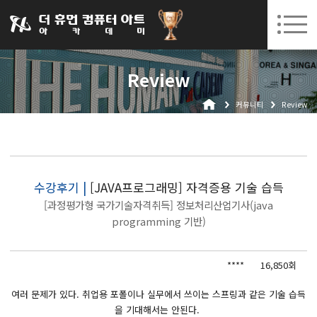
031-252-7277
08. 10.
08. 12.
수원캠퍼스 개강
(월)
/
(수)
로그인
회원가입
고객센터
Review
아카데미소개
커뮤니티
Review
인사말
시설안내
오시는길
공지사항
수강후기 |
[JAVA프로그래밍] 자격증용 기술 습득
[과정평가형 국가기술자격취득] 정보처리산업기사(java
국비지원 무료교육
programming 기반)
생성형AI
****
16,850회
실업자
여러 문제가 있다. 취업용 포폴이나 실무에서 쓰이는 스프링과 같은 기술 습득
BIM 건축설계 및 실내건축설계(캐드(CAD),맥스(MAX),레빗(REVIT))실무자 양성과정
을 기대해서는 안된다.