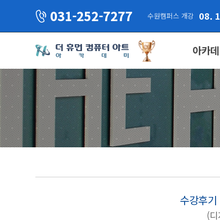
031-252-7277
08. 
수원캠퍼스 개강
아카데
수강후기 
(