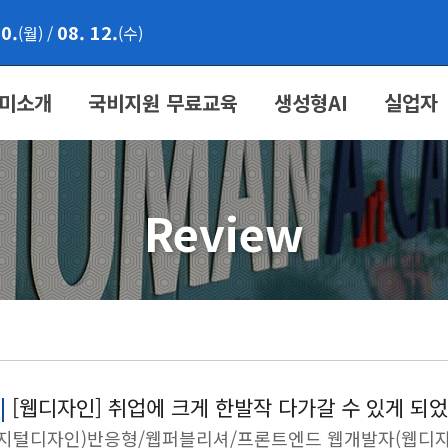
10.
08. 12.
(월)
/
(수)
미소개
국비지원 무료교육
생성형AI
실업자
Review
|
[웹디자인] 취업에 크게 한발작 다가갈 수 있게 되
디지털디자인)반응형/웹퍼블리셔/프론트엔드 웹개발자(웹디자