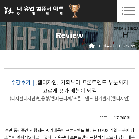
031-252-7277
08. 10.
08. 12.
수원캠퍼스 개강
(월)
/
(수)
로그인
회원가입
고객센터
Review
아카데미소개
커뮤니티
Review
인사말
시설안내
오시는길
공지사항
수강후기 |
[웹디자인] 기획부터 프론트엔드 부분까지
고르게 평가 배분이 되길
국비지원 무료교육
(디지털디자인)반응형/웹퍼블리셔/프론트엔드 웹개발자(웹디자인)
생성형AI
****
17,208회
실업자
BIM 건축설계 및 실내건축설계(캐드(CAD),맥스(MAX),레빗(REVIT))실무자 양성과정
훈련 중간중간 진행되는 평가내용이 프론트엔드 보다는 UI/UX 기획 부분에 더
초점이 맞춰져있다고 느꼈다. 기획부터 프론트엔드 부분까지 고르게 평가 배분