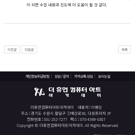
React, Veu 프레임워크 기반 프론트엔드 개발 양성 지원
이 되면 수업 내용과 진도에 더 도움이 될 것 같다.
반응형/웹퍼블리셔/프론트엔드 웹개발자(웹디자인)
반응형/웹퍼블리셔/프론트엔드 웹개발자(웹디자인기능사 과정평가형)
자바(Java)기반 JSP/스프링 웹개발자(정보처리산업기사)(과정평가형)
디지털컨버전스 자바(JAVA)개발자(전자정부 프레임워크/SPRING)
전산세무회계 자격취득과정[전산회계1급/전산세무2급/FAT1급/TAT2급]
이전글
다음글
목록
컴퓨터활용능력2급(필기+실기) 및 ITQ자격증 취득(한글,엑셀,파워포인트)
전기기능사(필기+실기) 자격증 취득과정
개인정보취급방침
상담 / 문의
카카오톡 상담
오시는길
직업상담사 2급 (필기+실기) 자격증 취득과정
재직자/일반
포토샵 자격증 취득과정(GTQ1급)
더휴먼컴퓨터아트아카데미
대표자
이병민
일러스트 자격증 취득과정(GTQi 1급)
주소
경기도 수원시 팔달구 갓매산로38, 다성프라자 3F
전화번호
031-252-7277
팩스
070-4369-0387
전산회계 1급 / FAT 1급 자격증 취득과정
Copyright © 더휴먼컴퓨터아트아카데미. All Rights Reserved.
전산세무 2급 / TAT 2급 자격증 취득과정