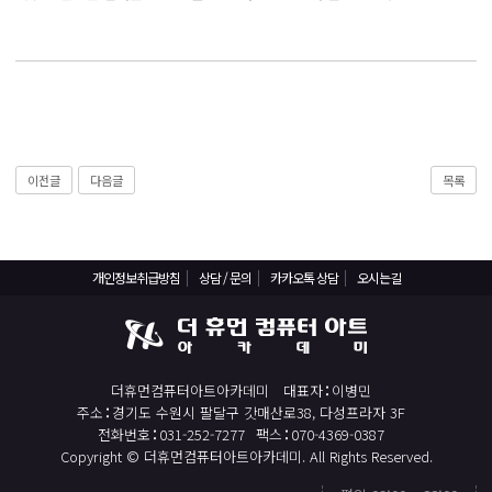
React, Veu 프레임워크 기반 프론트엔드 개발 양성 지원
반응형/웹퍼블리셔/프론트엔드 웹개발자(웹디자인)
반응형/웹퍼블리셔/프론트엔드 웹개발자(웹디자인기능사 과정평가형)
자바(Java)기반 JSP/스프링 웹개발자(정보처리산업기사)(과정평가형)
디지털컨버전스 자바(JAVA)개발자(전자정부 프레임워크/SPRING)
전산세무회계 자격취득과정[전산회계1급/전산세무2급/FAT1급/TAT2급]
이전글
다음글
목록
컴퓨터활용능력2급(필기+실기) 및 ITQ자격증 취득(한글,엑셀,파워포인트)
전기기능사(필기+실기) 자격증 취득과정
개인정보취급방침
상담 / 문의
카카오톡 상담
오시는길
직업상담사 2급 (필기+실기) 자격증 취득과정
재직자/일반
포토샵 자격증 취득과정(GTQ1급)
더휴먼컴퓨터아트아카데미
대표자
이병민
일러스트 자격증 취득과정(GTQi 1급)
주소
경기도 수원시 팔달구 갓매산로38, 다성프라자 3F
전화번호
031-252-7277
팩스
070-4369-0387
전산회계 1급 / FAT 1급 자격증 취득과정
Copyright © 더휴먼컴퓨터아트아카데미. All Rights Reserved.
전산세무 2급 / TAT 2급 자격증 취득과정