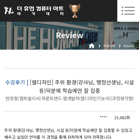
031-252-7277
08. 10.
08. 12.
수원캠퍼스 개강
(월)
/
(수)
로그인
회원가입
고객센터
Review
아카데미소개
커뮤니티
Review
인사말
시설안내
오시는길
공지사항
수강후기 |
[웹디자인] 주위 환경(강사님, 행정선생님, 시설
등)덕분에 학습에만 잘 집중
국비지원 무료교육
반응형/웹퍼블리셔/프론트엔드 웹개발자(웹디자인기능사)(과정평가형)
생성형AI
****
15,682회
실업자
BIM 건축설계 및 실내건축설계(캐드(CAD),맥스(MAX),레빗(REVIT))실무자 양성과정
주위 환경(강사님, 행정선생님, 시설 등)덕분에 학습에만 잘 집중할 수 있었고
배우고 싶었던 언어를 이 과정을 통해 터득하게 되어 만족합니다.