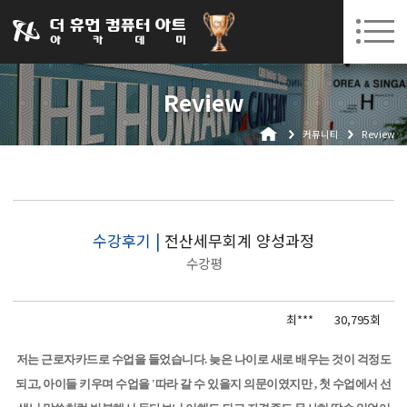
031-252-7277
08. 10.
08. 12.
수원캠퍼스 개강
(월)
/
(수)
로그인
회원가입
고객센터
Review
아카데미소개
커뮤니티
Review
인사말
시설안내
오시는길
공지사항
수강후기 |
전산세무회계 양성과정
수강평
국비지원 무료교육
생성형AI
최***
30,795회
실업자
저는 근로자카드로 수업을 들었습니다. 늦은 나이로 새로 배우는 것이 걱정도
BIM 건축설계 및 실내건축설계(캐드(CAD),맥스(MAX),레빗(REVIT))실무자 양성과정
되고, 아이들 키우며 수업을 '따라 갈 수 있을지 의문이였지만 , 첫 수업에서 선