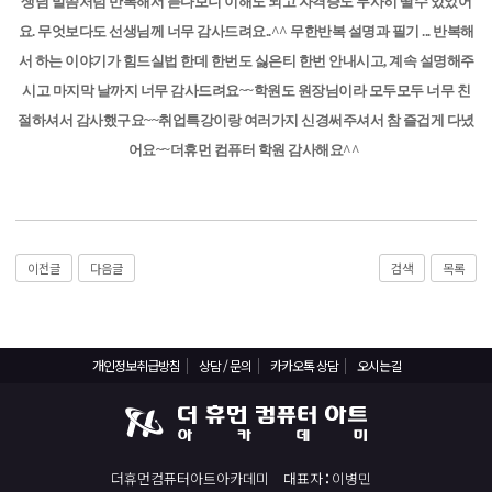
React, Veu 프레임워크 기반 프론트엔드 개발 양성 지원
생님 말씀처럼 반복해서 듣다보니 이해도 되고 자격증도 무사히 딸수 있었어
요. 무엇보다도 선생님께 너무 감사드려요..^^ 무한반복 설명과 필기 ... 반복해
반응형/웹퍼블리셔/프론트엔드 웹개발자(웹디자인)
서 하는 이야기가 힘드실법 한데 한번도 싫은티 한번 안내시고, 계속 설명해주
반응형/웹퍼블리셔/프론트엔드 웹개발자(웹디자인기능사 과정평가형)
시고 마지막 날까지 너무 감사드려요~~학원도 원장님이라 모두모두 너무 친
자바(Java)기반 JSP/스프링 웹개발자(정보처리산업기사)(과정평가형)
절하셔서 감사했구요~~취업특강이랑 여러가지 신경써주셔서 참 즐겁게 다녔
디지털컨버전스 자바(JAVA)개발자(전자정부 프레임워크/SPRING)
어요~~더휴먼 컴퓨터 학원 감사해요^^
전산세무회계 자격취득과정[전산회계1급/전산세무2급/FAT1급/TAT2급]
컴퓨터활용능력2급(필기+실기) 및 ITQ자격증 취득(한글,엑셀,파워포인트)
전기기능사(필기+실기) 자격증 취득과정
이전글
다음글
검색
목록
직업상담사 2급 (필기+실기) 자격증 취득과정
재직자/일반
포토샵 자격증 취득과정(GTQ1급)
개인정보취급방침
상담 / 문의
카카오톡 상담
오시는길
일러스트 자격증 취득과정(GTQi 1급)
전산회계 1급 / FAT 1급 자격증 취득과정
전산세무 2급 / TAT 2급 자격증 취득과정
더휴먼컴퓨터아트아카데미
대표자
이병민