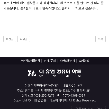
React, Veu 프레임워크 기반 프론트엔드 개발 양성 지원
등은 초반에 해도 괜찮을 거라 생각됩니다. 제 스스로 집을 만드는 건 꽤나 즐
거웠습니다. 결과물이 나오니 만족스럽네요. 혼자서 더 해보고 싶습니다.
반응형/웹퍼블리셔/프론트엔드 웹개발자(웹디자인)
반응형/웹퍼블리셔/프론트엔드 웹개발자(웹디자인기능사 과정평가형)
자바(Java)기반 JSP/스프링 웹개발자(정보처리산업기사)(과정평가형)
디지털컨버전스 자바(JAVA)개발자(전자정부 프레임워크/SPRING)
이전글
다음글
목록
전산세무회계 자격취득과정[전산회계1급/전산세무2급/FAT1급/TAT2급]
컴퓨터활용능력2급(필기+실기) 및 ITQ자격증 취득(한글,엑셀,파워포인트)
전기기능사(필기+실기) 자격증 취득과정
개인정보취급방침
상담 / 문의
카카오톡 상담
오시는길
직업상담사 2급 (필기+실기) 자격증 취득과정
재직자/일반
포토샵 자격증 취득과정(GTQ1급)
더휴먼컴퓨터아트아카데미
대표자
이병민
일러스트 자격증 취득과정(GTQi 1급)
주소
경기도 수원시 팔달구 갓매산로38, 다성프라자 3F
전화번호
031-252-7277
팩스
070-4369-0387
전산회계 1급 / FAT 1급 자격증 취득과정
Copyright © 더휴먼컴퓨터아트아카데미. All Rights Reserved.
전산세무 2급 / TAT 2급 자격증 취득과정
평일 09:00 ~ 22:00