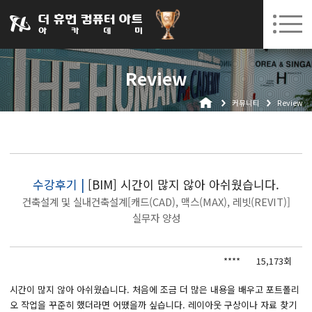
031-252-7277
08. 12.
08. 24.
수원캠퍼스 개강
(수)
/
(월)
로그인
회원가입
고객센터
Review
아카데미소개
커뮤니티
Review
인사말
시설안내
오시는길
공지사항
수강후기 |
[BIM] 시간이 많지 않아 아쉬웠습니다.
건축설계 및 실내건축설계[캐드(CAD), 맥스(MAX), 레빗(REVIT)]
국비지원 무료교육
실무자 양성
생성형AI
****
15,173회
실업자
시간이 많지 않아 아쉬웠습니다. 처음에 조금 더 많은 내용을 배우고 포트폴리
BIM 건축설계 및 실내건축설계(캐드(CAD),맥스(MAX),레빗(REVIT))실무자 양성과정
오 작업을 꾸준히 했더라면 어땠을까 싶습니다. 레이아웃 구상이나 자료 찾기