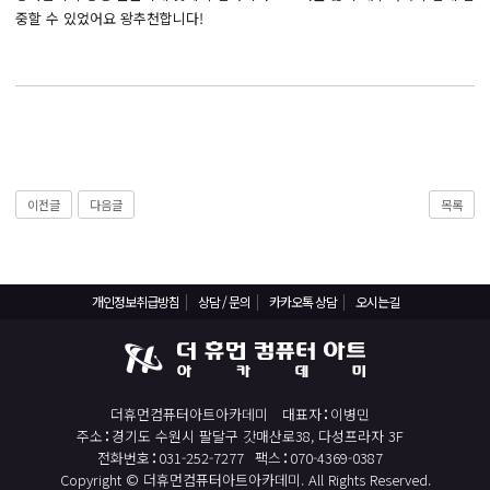
React, Veu 프레임워크 기반 프론트엔드 개발 양성 지원
중할 수 있었어요 왕추천합니다!
반응형/웹퍼블리셔/프론트엔드 웹개발자(웹디자인)
반응형/웹퍼블리셔/프론트엔드 웹개발자(웹디자인기능사 과정평가형)
자바(Java)기반 JSP/스프링 웹개발자(정보처리산업기사)(과정평가형)
디지털컨버전스 자바(JAVA)개발자(전자정부 프레임워크/SPRING)
전산세무회계 자격취득과정[전산회계1급/전산세무2급/FAT1급/TAT2급]
이전글
다음글
목록
컴퓨터활용능력2급(필기+실기) 및 ITQ자격증 취득(한글,엑셀,파워포인트)
전기기능사(필기+실기) 자격증 취득과정
직업상담사 2급 (필기+실기) 자격증 취득과정
개인정보취급방침
상담 / 문의
카카오톡 상담
오시는길
재직자/일반
포토샵 자격증 취득과정(GTQ1급)
일러스트 자격증 취득과정(GTQi 1급)
더휴먼컴퓨터아트아카데미
대표자
이병민
전산회계 1급 / FAT 1급 자격증 취득과정
주소
경기도 수원시 팔달구 갓매산로38, 다성프라자 3F
전화번호
031-252-7277
팩스
070-4369-0387
전산세무 2급 / TAT 2급 자격증 취득과정
Copyright © 더휴먼컴퓨터아트아카데미. All Rights Reserved.