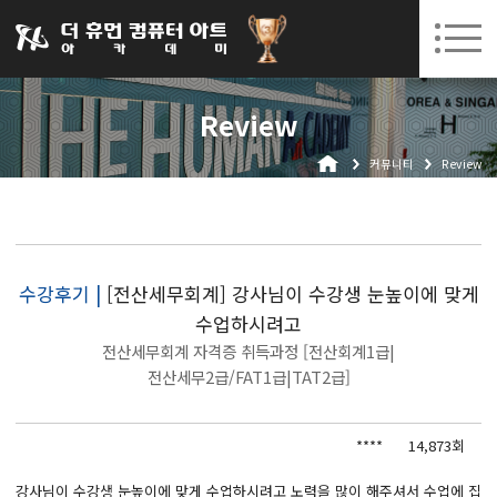
031-252-7277
08. 10.
08. 12.
수원캠퍼스 개강
(월)
/
(수)
로그인
회원가입
고객센터
Review
아카데미소개
커뮤니티
Review
인사말
시설안내
오시는길
공지사항
수강후기 |
[전산세무회계] 강사님이 수강생 눈높이에 맞게
수업하시려고
국비지원 무료교육
전산세무회계 자격증 취득과정 [전산회계1급|
생성형AI
전산세무2급/FAT1급|TAT2급]
실업자
****
14,873회
BIM 건축설계 및 실내건축설계(캐드(CAD),맥스(MAX),레빗(REVIT))실무자 양성과정
강사님이 수강생 눈높이에 맞게 수업하시려고 노력을 많이 해주셔서 수업에 집