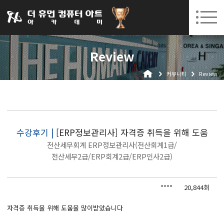
031-252-7277
08. 10.
08. 12.
수원캠퍼스 개강
(월)
/
(수)
로그인
회원가입
고객센터
Review
아카데미소개
커뮤니티
Review
인사말
시설안내
오시는길
공지사항
수강후기 |
[ERP정보관리사] 자격증 취득을 위해 도움
전산세무회계 ERP정보관리사(전산회계1급/
국비지원 무료교육
전산세무2급/ERP회계2급/ERP인사2급)
생성형AI
****
20,844회
실업자
자격증 취득을 위해 도움을 많이받았습니다
BIM 건축설계 및 실내건축설계(캐드(CAD),맥스(MAX),레빗(REVIT))실무자 양성과정