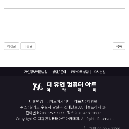
React, Veu 프레임워크 기반 프론트엔드 개발 양성 지원
반응형/웹퍼블리셔/프론트엔드 웹개발자(웹디자인)
반응형/웹퍼블리셔/프론트엔드 웹개발자(웹디자인기능사 과정평가형)
자바(Java)기반 JSP/스프링 웹개발자(정보처리산업기사)(과정평가형)
디지털컨버전스 자바(JAVA)개발자(전자정부 프레임워크/SPRING)
이전글
다음글
목록
전산세무회계 자격취득과정[전산회계1급/전산세무2급/FAT1급/TAT2급]
컴퓨터활용능력2급(필기+실기) 및 ITQ자격증 취득(한글,엑셀,파워포인트)
전기기능사(필기+실기) 자격증 취득과정
개인정보취급방침
상담 / 문의
카카오톡 상담
오시는길
직업상담사 2급 (필기+실기) 자격증 취득과정
재직자/일반
포토샵 자격증 취득과정(GTQ1급)
더휴먼컴퓨터아트아카데미
대표자
이병민
일러스트 자격증 취득과정(GTQi 1급)
주소
경기도 수원시 팔달구 갓매산로38, 다성프라자 3F
전화번호
031-252-7277
팩스
070-4369-0387
전산회계 1급 / FAT 1급 자격증 취득과정
Copyright © 더휴먼컴퓨터아트아카데미. All Rights Reserved.
전산세무 2급 / TAT 2급 자격증 취득과정
평일 09:00 ~ 22:00